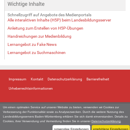
Wichtige Inhalte
Schnellzugriff auf Angebote des Medienportals
Alle interaktiven Inhalte (H5P) beim Landesbildungsserver
Anleitung zum Erstellen von H5P-Übungen
Handreichungen zur Medienbildung
Lernangebot zu Fake News
Lernangebot zu Suchmaschinen
Impressum
Kontakt
Datenschutzerklärung
Barrierefreiheit
Urheberrechtsinformationen
Um einen optimalen Service auf unserer Website zu bieten, verwenden wir Cookies zur
Verbesserung der Funktionalität sowie zu Analysezwecken. Durch die weitere Nutzung des
Landesbildungsservers Baden-Württemberg erklären Sie sich damit einverstanden. Details zu
Cookies, ihrer Verwendung und Vermeidung finden Sie in unserer
Datenschutzerklärung
.
notwendige Einstellungen
empfohlene Einstellungen