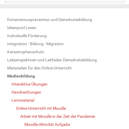
N
Extremismusprävention und Demokratiebildung
a
Ideenpool Lesen
v
Individuelle Förderung
i
Integration - Bildung - Migration
g
Katastrophenschutz
a
Leitperspektiven und Leitfaden Demokratiebildung
t
Materialien für den Online-Unterricht
i
Medienbildung
o
Interaktive Übungen
n
Handreichungen
Lernmaterial
Online-Unterricht mt Moodle
Arbeit mit Moodle in der Zeit der Pandemie
Moodle-Aktivität Aufgabe