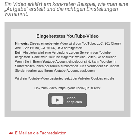
Ein Video erklärt am konkreten Beispiel, wie man eine
„Aufgabe” erstellt und die richtigen Einstellungen
vornimmt.
Eingebettetes YouTube-Video
Hinweis:
Dieses eingebettete Video wird von YouTube, LLC, 901 Cherry
Ave., San Bruno, CA 94066, USA bereitgestellt.
Beim Abspielen wird eine Verbindung zu den Servern von Youtube
hergestellt. Dabei wird Youtube mitgeteilt, welche Seiten Sie besuchen.
Wenn Sie in Ihrem Youtube-Account eingeloggt sind, kann Youtube Ihr
Surfverhalten Ihnen persönlich zuzuordnen. Dies verhindern Sie, indem
Sie sich vorher aus Ihrem Youtube-Account ausloggen.
Wird ein Youtube-Video gestartet, setzt der Anbieter Cookies ein, die
Hinweise über das Nutzerverhalten sammeln.
Link zum Video: https://youtu.be/6QIh-sLrcxk
Wer das Speichern von Cookies für das Google-Ad-Programm
deaktiviert hat, wird auch beim Anschauen von Youtube-Videos mit
Video
keinen solchen Cookies rechnen müssen. Youtube legt aber auch in
abspielen
anderen Cookies nicht-personenbezogene Nutzungsinformationen ab.
Möchten Sie dies verhindern, so müssen Sie das Speichern von Cookies
im Browser blockieren.
Weitere Informationen zum Datenschutz bei „Youtube“ finden Sie in der
Datenschutzerklärung des Anbieters unter:
https://www.google.de/intl/de/policies/privacy/
E-Mail an die Fachredaktion