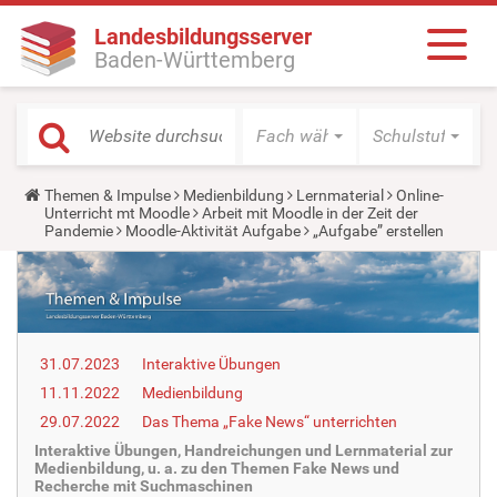
Landesbildungsserver
Baden-Württemberg
Fach wählen
Schulstufe wäh
Y
Themen & Impulse
Medienbildung
Lernmaterial
Online-
o
Unterricht mt Moodle
Arbeit mit Moodle in der Zeit der
u
Pandemie
Moodle-Aktivität Aufgabe
„Aufgabe” erstellen
a
r
e
h
e
r
e
31.07.2023
Interaktive Übungen
:
11.11.2022
Medienbildung
29.07.2022
Das Thema „Fake News“ unterrichten
Interaktive Übungen, Handreichungen und Lernmaterial zur
Medienbildung, u. a. zu den Themen Fake News und
Recherche mit Suchmaschinen