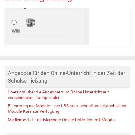
Z
e
i
g
Angebote für den Online-Unterricht in der Zeit der
e
B
Schulschließung
i
l
Übersicht über die Angebote zum Online-Unterricht auf
verschiedenen Fachportalen
d
i
E-Learning mit Moodle – der LBS stellt schnell und einfach einen
n
Moodle-Kurs zur Verfügung
v
Medienportal – aktivierender Online-Unterricht mit Moodle
o
l
l