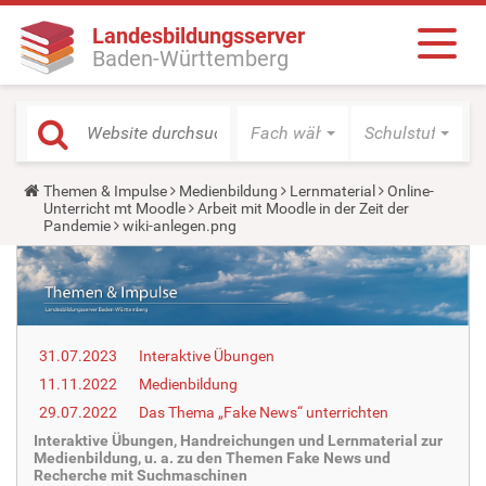
Landesbildungsserver
Baden-Württemberg
Fach wählen
Schulstufe wäh
Y
Themen & Impulse
Medienbildung
Lernmaterial
Online-
o
Unterricht mt Moodle
Arbeit mit Moodle in der Zeit der
u
Pandemie
wiki-anlegen.png
a
r
e
h
e
r
e
31.07.2023
Interaktive Übungen
:
11.11.2022
Medienbildung
29.07.2022
Das Thema „Fake News“ unterrichten
Interaktive Übungen, Handreichungen und Lernmaterial zur
Medienbildung, u. a. zu den Themen Fake News und
Recherche mit Suchmaschinen