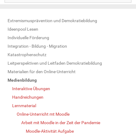
N
Extremismusprävention und Demokratiebildung
a
Ideenpool Lesen
v
Individuelle Förderung
i
Integration - Bildung - Migration
g
Katastrophenschutz
a
Leitperspektiven und Leitfaden Demokratiebildung
t
Materialien für den Online-Unterricht
i
Medienbildung
o
Interaktive Übungen
n
Handreichungen
Lernmaterial
Online-Unterricht mt Moodle
Arbeit mit Moodle in der Zeit der Pandemie
Moodle-Aktivität Aufgabe