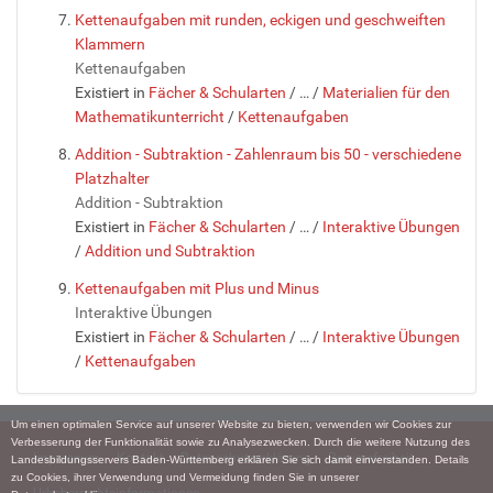
Kettenaufgaben mit runden, eckigen und geschweiften
Klammern
Kettenaufgaben
Existiert in
Fächer & Schularten
/
…
/
Materialien für den
Mathematikunterricht
/
Kettenaufgaben
Addition - Subtraktion - Zahlenraum bis 50 - verschiedene
Platzhalter
Addition - Subtraktion
Existiert in
Fächer & Schularten
/
…
/
Interaktive Übungen
/
Addition und Subtraktion
Kettenaufgaben mit Plus und Minus
Interaktive Übungen
Existiert in
Fächer & Schularten
/
…
/
Interaktive Übungen
/
Kettenaufgaben
Um einen optimalen Service auf unserer Website zu bieten, verwenden wir Cookies zur
Verbesserung der Funktionalität sowie zu Analysezwecken. Durch die weitere Nutzung des
Impressum
Kontakt
Datenschutzerklärung
Barrierefreiheit
Landesbildungsservers Baden-Württemberg erklären Sie sich damit einverstanden. Details
zu Cookies, ihrer Verwendung und Vermeidung finden Sie in unserer