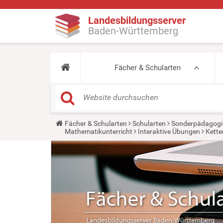
Landesbildungsserver
Baden-Württemberg
Fächer & Schularten
Y
Fächer & Schularten
Schularten
Sonderpädagogi
o
Mathematikunterricht
Interaktive Übungen
Kett
u
a
r
e
h
e
r
e
: