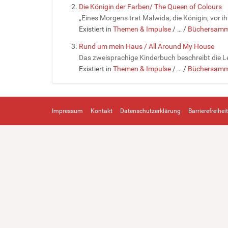
Die Königin der Farben/ The Queen of Colours
„Eines Morgens trat Malwida, die Königin, vor ih
Existiert in
Themen & Impulse
/
…
/
Büchersamm
Rund um mein Haus / All Around My House
Das zweisprachige Kinderbuch beschreibt die Le
Existiert in
Themen & Impulse
/
…
/
Büchersamm
Impressum
Kontakt
Datenschutzerklärung
Barrierefreiheit