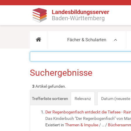
Landesbildungsserver
Baden-Württemberg
Fächer & Schularten
Suchergebnisse
3
Artikel gefunden.
Trefferliste sortieren
Relevanz
Datum (neueste 
Der Regenbogenfisch entdeckt die Tiefsee - Ra
Das Kinderbuch "Der Regenbogenfisch" von Marcu
Existiert in
Themen & Impulse
/
…
/
Büchersamm