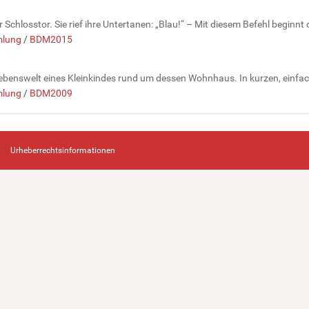
r Schlosstor. Sie rief ihre Untertanen: „Blau!“ – Mit diesem Befehl beginn
lung
/
BDM2015
benswelt eines Kleinkindes rund um dessen Wohnhaus. In kurzen, einfache
lung
/
BDM2009
Urheberrechtsinformationen