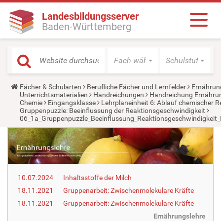
Landesbildungsserver
Baden-Württemberg
Fach wählen
Schulstufe wäh
Y
Fächer & Schularten
Berufliche Fächer und Lernfelder
Ernährun
o
Unterrichtsmaterialien
Handreichungen
Handreichung Ernähru
u
Chemie
Eingangsklasse
Lehrplaneinheit 6: Ablauf chemischer 
a
Gruppenpuzzle: Beeinflussung der Reaktionsgeschwindigkeit
r
06_1a_Gruppenpuzzle_Beeinflussung_Reaktionsgeschwindigkeit
e
h
e
r
e
:
10.07.2024
Inhaltsstoffe der Milch
18.11.2021
Gruppenarbeit: Zwischenmolekulare Kräfte
18.11.2021
Gruppenarbeit: Zwischenmolekulare Kräfte
Ernährungslehre