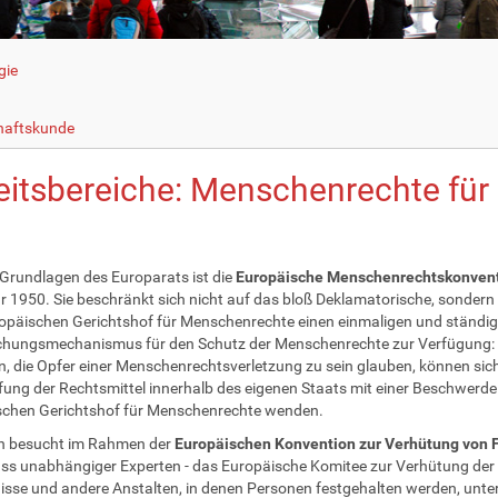
gie
haftskunde
eitsbereiche: Menschenrechte für
 Grundlagen des Europarats ist die
Europäische Menschenrechtskonven
 1950. Sie beschränkt sich nicht auf das bloß Deklamatorische, sondern s
päischen Gerichtshof für Menschenrechte einen einmaligen und ständi
hungsmechanismus für den Schutz der Menschenrechte zur Verfügung:
, die Opfer einer Menschenrechtsverletzung zu sein glauben, können sic
ung der Rechtsmittel innerhalb des eigenen Staats mit einer Beschwerde
schen Gerichtshof für Menschenrechte wenden.
in besucht im Rahmen der
Europäischen Konvention zur Verhütung von F
s unabhängiger Experten - das Europäische Komitee zur Verhütung der F
sse und andere Anstalten, in denen Personen festgehalten werden, unte