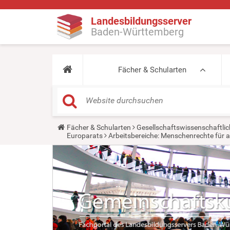
Landesbildungsserver
Baden-Württemberg
Fächer & Schularten
Y
Fächer & Schularten
Gesellschaftswissenschaftlic
o
Europarats
Arbeitsbereiche: Menschenrechte für al
u
a
r
e
h
e
r
e
: