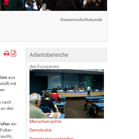
Gemeinschaftskunde
Arbeitsbereiche
des Europarats
tion
aus
tellt mit
gen
h nach
 an den
Menschenrechte
olter
ein
olter -
Demokratie
rsucht,
Demokratieverständnis