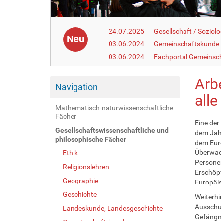
24.07.2025
Gesellschaft / Soziolo
Neu
03.06.2024
Gemeinschaftskunde
03.06.2024
Fachportal Gemeinsc
Arb
Navigation
alle
Mathematisch-naturwissenschaftliche
Fächer
Eine der
Gesellschaftswissenschaftliche und
dem Jahr
philosophische Fächer
dem Euro
Überwac
Ethik
Personen
Religionslehren
Erschöpf
Geographie
Europäi
Geschichte
Weiterh
Ausschus
Landeskunde, Landesgeschichte
Gefängni