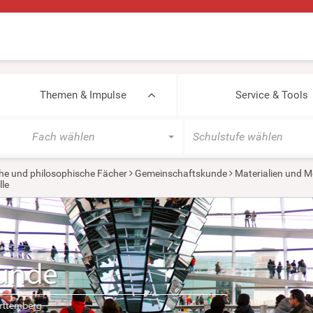
Themen & Impulse
Service & Tools
Fach wählen
Schulstufe wählen
he und philosophische Fächer
Gemeinschaftskunde
Materialien und M
le