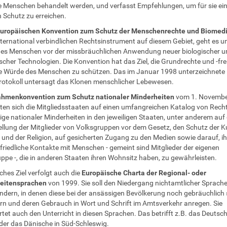
e Menschen behandelt werden, und verfasst Empfehlungen, um für sie ei
 Schutz zu erreichen.
uropäischen Konvention zum Schutz der Menschenrechte und Biomedi
nternational verbindlichen Rechtsinstrument auf diesem Gebiet, geht es 
es Menschen vor der missbräuchlichen Anwendung neuer biologischer u
scher Technologien. Die Konvention hat das Ziel, die Grundrechte und -fre
e Würde des Menschen zu schützen. Das im Januar 1998 unterzeichnete
otokoll untersagt das Klonen menschlicher Lebewesen.
hmenkonvention zum Schutz nationaler Minderheiten
vom 1. Novembe
hten sich die Mitgliedsstaaten auf einen umfangreichen Katalog von Recht
ge nationaler Minderheiten in den jeweiligen Staaten, unter anderem auf 
ellung der Mitglieder von Volksgruppen vor dem Gesetz, den Schutz der Ku
t und der Religion, auf gesicherten Zugang zu den Medien sowie darauf, i
friedliche Kontakte mit Menschen - gemeint sind Mitglieder der eigenen
ppe -, die in anderen Staaten ihren Wohnsitz haben, zu gewährleisten.
ches Ziel verfolgt auch die
Europäische Charta der Regional- oder
eitensprachen
von 1999. Sie soll den Niedergang nichtamtlicher Sprache
ndern, in denen diese bei der ansässigen Bevölkerung noch gebräuchlich 
rn und deren Gebrauch in Wort und Schrift im Amtsverkehr anregen. Sie
tet auch den Unterricht in diesen Sprachen. Das betrifft z.B. das Deutsc
der das Dänische in Süd-Schleswig.