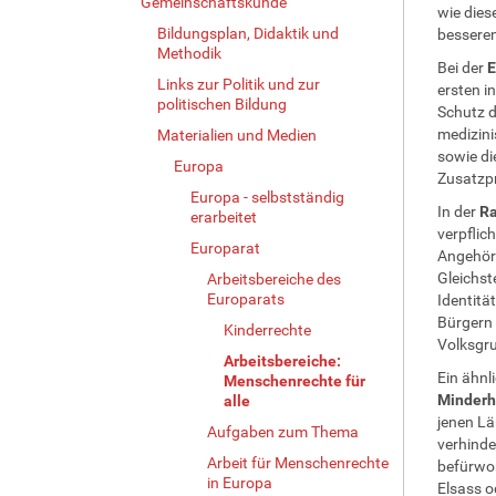
Gemeinschaftskunde
wie dies
Bildungsplan, Didaktik und
besseren
Methodik
Bei der
E
Links zur Politik und zur
ersten i
politischen Bildung
Schutz d
medizini
Materialien und Medien
sowie di
Europa
Zusatzpr
Europa - selbstständig
In der
Ra
erarbeitet
verpflic
Europarat
Angehöri
Gleichst
Arbeitsbereiche des
Europarats
Identitä
Bürgern 
Kinderrechte
Volksgru
Arbeitsbereiche:
Ein ähnli
Menschenrechte für
Minderh
alle
jenen Lä
Aufgaben zum Thema
verhinde
Arbeit für Menschenrechte
befürwor
in Europa
Elsass o