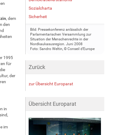
nen
Sozialcharta
Sicherheit
zin
, dem
um den
Bild: Pressekonferenz anlässlich der
nd
Parlamentarischen Versammlung zur
iheiten
Situation der Menschenrechte in der
Nordkaukasusregion. Juni 2008
Foto: Sandro Weltin, © Conseil d’Europe
r 1995
en für
Zurück
die
ltur, der
hren
zur Übersicht Europarat
Übersicht Europarat
n in
sind,
he im