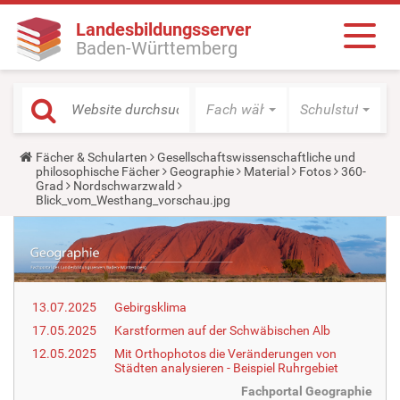
Landesbildungsserver
Baden-Württemberg
Fach wählen
Schulstufe wäh
Y
Fächer & Schularten
Gesellschaftswissenschaftliche und
o
philosophische Fächer
Geographie
Material
Fotos
360-
u
Grad
Nordschwarzwald
a
Blick_vom_Westhang_vorschau.jpg
r
e
h
e
r
e
:
13.07.2025
Gebirgsklima
17.05.2025
Karstformen auf der Schwäbischen Alb
12.05.2025
Mit Orthophotos die Veränderungen von
Städten analysieren - Beispiel Ruhrgebiet
Fachportal Geographie