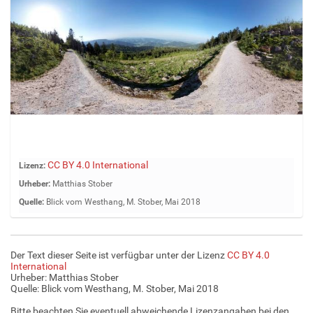
Z
CC BY 4.0 International
Lizenz:
e
Urheber:
Matthias Stober
i
Quelle:
Blick vom Westhang, M. Stober, Mai 2018
g
e
B
i
Der Text dieser Seite ist verfügbar unter der Lizenz
CC BY 4.0
l
International
d
Urheber: Matthias Stober
Quelle:
Blick vom Westhang, M. Stober, Mai 2018
i
n
Bitte beachten Sie eventuell abweichende Lizenzangaben bei den