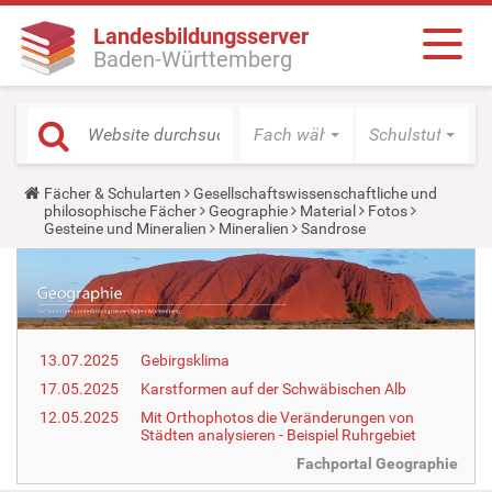
Landesbildungsserver
Baden-Württemberg
Fach wählen
Schulstufe wäh
Y
Fächer & Schularten
Gesellschaftswissenschaftliche und
o
philosophische Fächer
Geographie
Material
Fotos
u
Gesteine und Mineralien
Mineralien
Sandrose
a
r
e
h
e
r
e
13.07.2025
Gebirgsklima
:
17.05.2025
Karstformen auf der Schwäbischen Alb
12.05.2025
Mit Orthophotos die Veränderungen von
Städten analysieren - Beispiel Ruhrgebiet
Fachportal Geographie