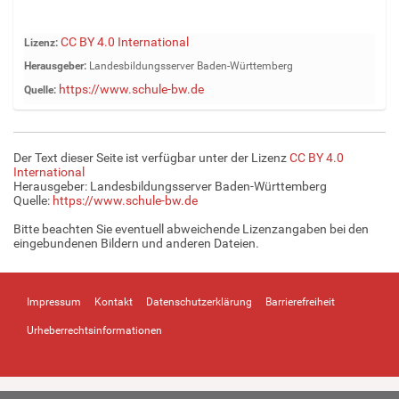
Z
CC BY 4.0 International
Lizenz:
e
Herausgeber:
Landesbildungsserver Baden-Württemberg
i
https://www.schule-bw.de
Quelle:
g
e
B
i
Der Text dieser Seite ist verfügbar unter der Lizenz
CC BY 4.0
l
International
d
Herausgeber: Landesbildungsserver Baden-Württemberg
Quelle:
https://www.schule-bw.de
i
n
Bitte beachten Sie eventuell abweichende Lizenzangaben bei den
v
eingebundenen Bildern und anderen Dateien.
o
l
l
Impressum
Kontakt
Datenschutzerklärung
Barrierefreiheit
e
r
Urheberrechtsinformationen
G
r
ö
ß