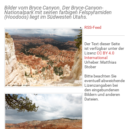
Bilder vom Bryce Canyon. Der Bryce-Canyon-
Nationalpark mit seinen farbigen Felspyramiden
(Hoodoos) liegt im Südwesten Utahs.
A
RSS-Feed
r
t
i
Der Text dieser Seite
k
ist verfügbar unter der
e
Lizenz
CC BY 4.0
l
International
a
Urheber: Matthias
k
Stober
t
i
Bitte beachten Sie
o
eventuell abweichende
n
Lizenzangaben bei
e
den eingebundenen
n
Bildern und anderen
Dateien.