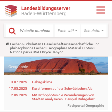
Landesbildungsserver
Baden-Württemberg
Fach wählen
Schulstufe wäh
Y
Fächer & Schularten
Gesellschaftswissenschaftliche und
o
philosophische Fächer
Geographie
Material
Fotos
u
Nationalparks USA
Bryce Canyon
a
r
e
h
e
r
e
13.07.2025
Gebirgsklima
:
17.05.2025
Karstformen auf der Schwäbischen Alb
12.05.2025
Mit Orthophotos die Veränderungen von
Städten analysieren - Beispiel Ruhrgebiet
Fachportal Geographie