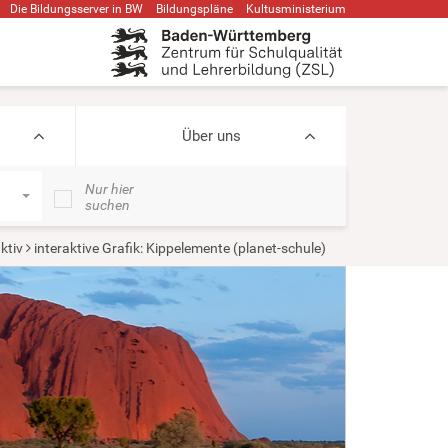
Die Bildungsserver in BW
Bildungspläne
Kultusministerium
Über uns
Nur hier
suchen
ktiv
interaktive Grafik: Kippelemente (planet-schule)