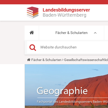
Landesbildungsserver
Baden-Württemberg
Fächer & Schularten
Y
Fächer & Schularten
Gesellschaftswissenschaftlic
o
u
a
r
e
h
e
r
e
: