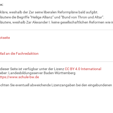
n:
kläre, weshalb der Zar seine liberalen Reformpläne bald aufgibt.
läutere die Begriffe "Heilige Allianz" und "Bund von Thron und Altar".
läutere, weshalb Zar Alexander I. keine gesellschaftlichen Reformen wie 
tseite
Mail an die Fachredaktion
 dieser Seite ist verfügbar unter der Lizenz
CC BY 4.0 International
eber: Landesbildungsserver Baden-Württemberg
ttps://www.schule-bw.de
achten Sie eventuell abweichende Lizenzangaben bei den eingebundenen 