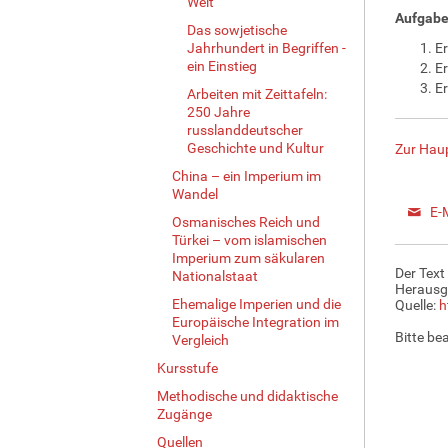
Welt
Aufgabe
Das sowjetische
Jahrhundert in Begriffen -
Er
ein Einstieg
Er
Er
Arbeiten mit Zeittafeln:
250 Jahre
russlanddeutscher
Geschichte und Kultur
Zur Haup
China – ein Imperium im
Wandel
E-
Osmanisches Reich und
Türkei – vom islamischen
Imperium zum säkularen
Der Text
Nationalstaat
Herausg
Ehemalige Imperien und die
Quelle:
h
Europäische Integration im
Bitte be
Vergleich
Kursstufe
Methodische und didaktische
Zugänge
Quellen