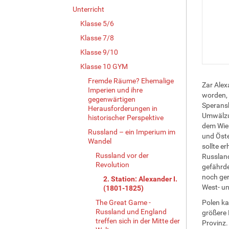
Unterricht
Klasse 5/6
Klasse 7/8
Klasse 9/10
Klasse 10 GYM
Fremde Räume? Ehemalige
Zar Alex
Imperien und ihre
worden, 
gegenwärtigen
Speransk
Herausforderungen in
Umwälzun
historischer Perspektive
dem Wien
Russland – ein Imperium im
und Öste
Wandel
sollte e
Russland vor der
Russland
Revolution
gefährde
noch ger
2. Station: Alexander I.
West- un
(1801-1825)
The Great Game -
Polen ka
Russland und England
größere 
treffen sich in der Mitte der
Provinz.