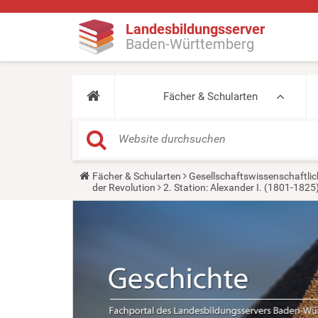
Landesbildungsserver
Baden-Württemberg
Fächer & Schularten
Y
Fächer & Schularten
Gesellschaftswissenschaftlic
o
der Revolution
2. Station: Alexander I. (1801-1825
u
a
r
e
h
e
r
e
: