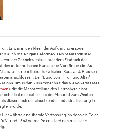
ron. Er war in den Ideen der Aufklärung erzogen
gann auch mit einigen Reformen, sein Staatsminister
 , denn der Zar schwenkte unter dem Eindruck der
 den autokratischen Kurs seiner Vorgänger ein. Auf
 Allianz an, einem Bündnis zwischen Russland, Preußen
aaten anschlossen. Der "Bund von Thron und Altar"
er Nationalismus den Zusammenhalt des Vielvölkerstaates
ormen
), die die Machtstellung des Herrschers nicht
s noch nicht so deutlich, da der Abstand zum Westen
 als dieser nach der einsetzenden Industrialisierung in
ägter wurde.
. gewährte eine liberale Verfassung, so dass die Polen
30/31 und 1863 wurde Polen allerdings russische
ig.