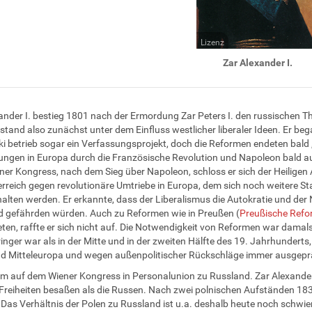
Lizenz
Zar Alexander I.
ander I. bestieg 1801 nach der Ermordung Zar Peters I. den russischen Th
stand also zunächst unter dem Einfluss westlicher liberaler Ideen. Er be
i betrieb sogar ein Verfassungsprojekt, doch die Reformen endeten bald
gen in Europa durch die Französische Revolution und Napoleon bald auf
er Kongress, nach dem Sieg über Napoleon, schloss er sich der Heiligen
rreich gegen revolutionäre Umtriebe in Europa, dem sich noch weitere St
rhalten werden. Er erkannte, dass der Liberalismus die Autokratie und d
 gefährden würden. Auch zu Reformen wie in Preußen (
Preußische Ref
ten, raffte er sich nicht auf. Die Notwendigkeit von Reformen war damal
inger war als in der Mitte und in der zweiten Hälfte des 19. Jahrhunderts,
d Mitteleuropa und wegen außenpolitischer Rückschläge immer ausgepr
m auf dem Wiener Kongress in Personalunion zu Russland. Zar Alexander I
Freiheiten besaßen als die Russen. Nach zwei polnischen Aufständen 18
 Das Verhältnis der Polen zu Russland ist u.a. deshalb heute noch schwier