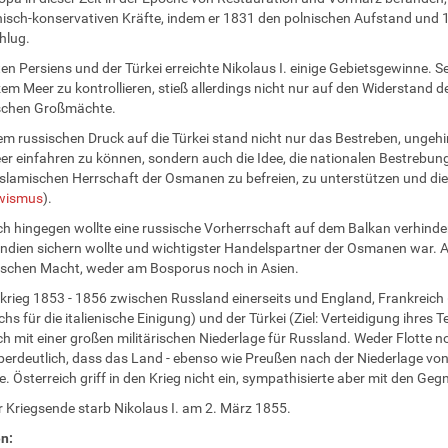
sch-konservativen Kräfte, indem er 1831 den polnischen Aufstand und 1
hlug.
en Persiens und der Türkei erreichte Nikolaus I. einige Gebietsgewinne. S
m Meer zu kontrollieren, stieß allerdings nicht nur auf den Widerstand
schen Großmächte.
em russischen Druck auf die Türkei stand nicht nur das Bestreben, ungeh
er einfahren zu können, sondern auch die Idee, die nationalen Bestrebun
islamischen Herrschaft der Osmanen zu befreien, zu unterstützen und die
wismus
).
ch hingegen wollte eine russische Vorherrschaft auf dem Balkan verhind
Indien sichern wollte und wichtigster Handelspartner der Osmanen war. 
ischen Macht, weder am Bosporus noch in Asien.
krieg 1853 - 1856 zwischen Russland einerseits und England, Frankreich (Z
chs für die italienische Einigung) und der Türkei (Ziel: Verteidigung ihres 
ich mit einer großen militärischen Niederlage für Russland. Weder Flotte 
erdeutlich, dass das Land - ebenso wie Preußen nach der Niederlage von
e. Österreich griff in den Krieg nicht ein, sympathisierte aber mit den Ge
 Kriegsende starb Nikolaus I. am 2. März 1855.
n: