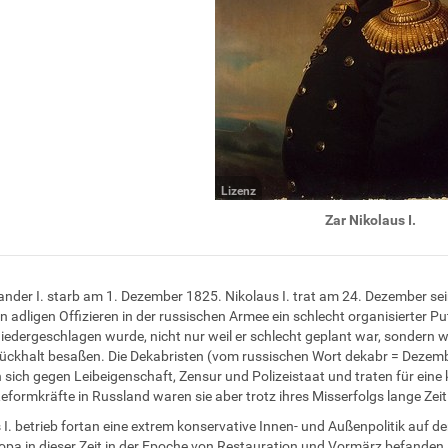
Lizenz
Zar Nikolaus I.
ander I. starb am 1. Dezember 1825. Nikolaus I. trat am 24. Dezember se
n adligen Offizieren in der russischen Armee ein schlecht organisierte
niedergeschlagen wurde, nicht nur weil er schlecht geplant war, sondern wei
ückhalt besaßen. Die Dekabristen (vom russischen Wort dekabr = Dezemb
sich gegen Leibeigenschaft, Zensur und Polizeistaat und traten für eine k
Reformkräfte in Russland waren sie aber trotz ihres Misserfolgs lange Zeit
 I. betrieb fortan eine extrem konservative Innen- und Außenpolitik auf de
pa in dieser Zeit in der Epoche von Restauration und Vormärz befanden, 