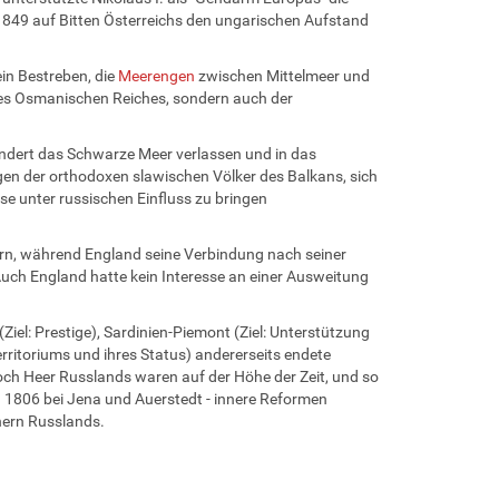
849 auf Bitten Österreichs den ungarischen Aufstand
ein Bestreben, die
Meerengen
zwischen Mittelmeer und
 des Osmanischen Reiches, sondern auch der
indert das Schwarze Meer verlassen und in das
gen der orthodoxen slawischen Völker des Balkans, sich
se unter russischen Einfluss zu bringen
ern, während England seine Verbindung nach seiner
Auch England hatte kein Interesse an einer Ausweitung
iel: Prestige), Sardinien-Piemont (Ziel: Unterstützung
Territoriums und ihres Status) andererseits endete
noch Heer Russlands waren auf der Höhe der Zeit, und so
 1806 bei Jena und Auerstedt - innere Reformen
gnern Russlands.