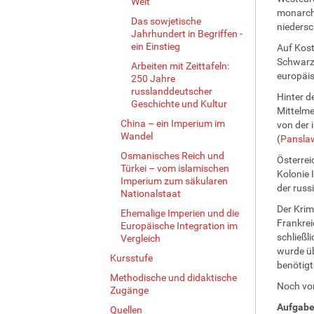
Welt
monarchi
Das sowjetische
niedersc
Jahrhundert in Begriffen -
ein Einstieg
Auf Kost
Schwarze
Arbeiten mit Zeittafeln:
europäi
250 Jahre
russlanddeutscher
Hinter d
Geschichte und Kultur
Mittelme
China – ein Imperium im
von der 
Wandel
(
Pansla
Osmanisches Reich und
Österrei
Türkei – vom islamischen
Kolonie 
Imperium zum säkularen
der russ
Nationalstaat
Der Krim
Ehemalige Imperien und die
Frankrei
Europäische Integration im
schließl
Vergleich
wurde üb
Kursstufe
benötigt
Methodische und didaktische
Noch vor
Zugänge
Aufgabe
Quellen