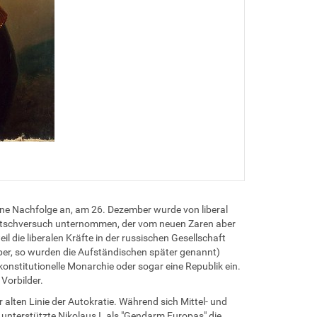
ine Nachfolge an, am 26. Dezember wurde von liberal
r Putschversuch unternommen, der vom neuen Zaren aber
l die liberalen Kräfte in der russischen Gesellschaft
er, so wurden die Aufständischen später genannt)
onstitutionelle Monarchie oder sogar eine Republik ein.
 Vorbilder.
r alten Linie der Autokratie. Während sich Mittel- und
unterstützte Nikolaus I. als "Gendarm Europas" die