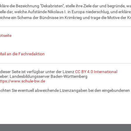
kläre die Bezeichnung "Dekabristen", stelle ihre Ziele dar und begründe, w
elle dar, welche Aufstände Nikolaus I. in Europa niederschlug, und erkläre
ichne ein Schema der Bündnisse im Krimkrieg und trage die Motive der Kri
tseite
Mail an die Fachredaktion
 dieser Seite ist verfügbar unter der Lizenz
CC BY 4.0 International
eber: Landesbildungsserver Baden-Württemberg
ttps://www.schule-bw.de
achten Sie eventuell abweichende Lizenzangaben bei den eingebundenen 