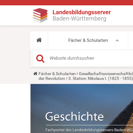
Landesbildungsserver
Baden-Württemberg
Fächer & Schularten
Y
Fächer & Schularten
Gesellschaftswissenschaftlic
o
der Revolution
3. Station: Nikolaus I. (1825 - 1855)
u
a
r
e
h
e
r
e
: