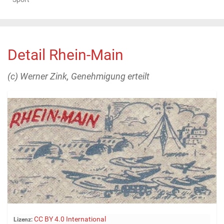
Detail Rhein-Main
(c) Werner Zink, Genehmigung erteilt
Z
CC BY 4.0 International
Lizenz: