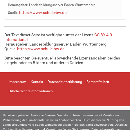
e
Herausgeber:
Landesbildungsserver Baden-Württemberg
i
https://www.schule-bw.de
Quelle:
g
e
B
i
Der Text dieser Seite ist verfügbar unter der Lizenz
CC BY 4.0
l
International
d
Herausgeber: Landesbildungsserver Baden-Württemberg
Quelle:
https://www.schule-bw.de
i
n
Bitte beachten Sie eventuell abweichende Lizenzangaben bei den
v
eingebundenen Bildern und anderen Dateien.
o
l
l
Impressum
Kontakt
Datenschutzerklärung
Barrierefreiheit
e
r
Urheberrechtsinformationen
G
r
ö
ß
Um einen optimalen Service auf unserer Website zu bieten, verwenden wir Cookies zur
e
Verbesserung der Funktionalität sowie zu Analysezwecken. Durch die weitere Nutzung des
…
Landesbildungsservers Baden-Württemberg erklären Sie sich damit einverstanden. Details zu
Cookies, ihrer Verwendung und Vermeidung finden Sie in unserer
Datenschutzerklärung
.