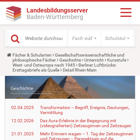
Landesbildungsserver
Baden-Württemberg
Fach wählen
Schulstufe wäh
Y
Fächer & Schularten
Gesellschaftswissenschaftliche und
o
philosophische Fächer
Geschichte
Unterricht
Kursstufe
u
West- und Osteuropa nach 1945
Berliner Luftbrücke:
a
Ersttagsbriefe als Quelle
Detail Rhein-Main
r
e
h
e
r
e
:
02.04.2025
Transformation – Begriff, Ereignis, Deutungen,
Vermittlung
12.02.2026
Das Aura-Erlebnis in der Begegnung mit
(videografierten) Zeitzeuginnen und Zeitzeugen
21.01.2025
Mehr Erinnern wagen – 1. Tag der Zeitzeuginnen
und Zeitzeugen – Perspektiven auf die