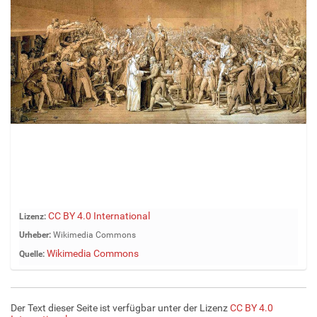
Z
CC BY 4.0 International
Lizenz:
e
Urheber:
Wikimedia Commons
i
Wikimedia Commons
Quelle:
g
e
B
i
Der Text dieser Seite ist verfügbar unter der Lizenz
CC BY 4.0
l