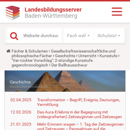
Landesbildungsserver
Baden-Württemberg
Fach wählen
Schulstufe wäh
Y
Fächer & Schularten
Gesellschaftswissenschaftliche und
o
philosophische Fächer
Geschichte
Unterricht
Kursstufe
u
"Ver-rückter Vorschlag": 2-stündige Kursstufe
a
gegenchronologisch
Der Ballhausschwur
r
e
h
e
r
e
:
02.04.2025
Transformation – Begriff, Ereignis, Deutungen,
Vermittlung
12.02.2026
Das Aura-Erlebnis in der Begegnung mit
(videografierten) Zeitzeuginnen und Zeitzeugen
21.01.2025
Mehr Erinnern wagen – 1. Tag der Zeitzeuginnen
und Zeitzeugen – Perspektiven auf die