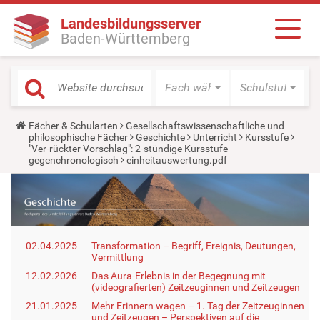
Landesbildungsserver
Baden-Württemberg
Fach wählen
Schulstufe wäh
Y
Fächer & Schularten
Gesellschaftswissenschaftliche und
o
philosophische Fächer
Geschichte
Unterricht
Kursstufe
u
"Ver-rückter Vorschlag": 2-stündige Kursstufe
a
gegenchronologisch
einheitauswertung.pdf
r
e
h
e
r
e
:
02.04.2025
Transformation – Begriff, Ereignis, Deutungen,
Vermittlung
12.02.2026
Das Aura-Erlebnis in der Begegnung mit
(videografierten) Zeitzeuginnen und Zeitzeugen
21.01.2025
Mehr Erinnern wagen – 1. Tag der Zeitzeuginnen
und Zeitzeugen – Perspektiven auf die