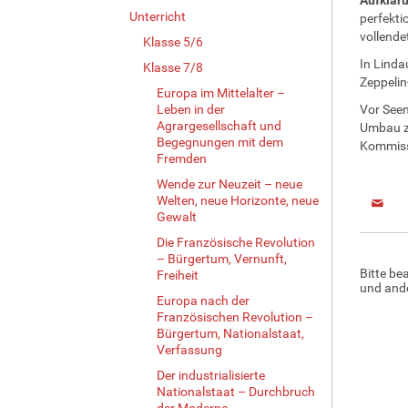
Unterricht
perfekti
vollende
Klasse 5/6
In Linda
Klasse 7/8
Zeppelin
Europa im Mittelalter –
Leben in der
Vor Seem
Agrargesellschaft und
Umbau zu
Begegnungen mit dem
Kommissi
Fremden
Wende zur Neuzeit – neue
Welten, neue Horizonte, neue
Gewalt
Die Französische Revolution
– Bürgertum, Vernunft,
Bitte be
Freiheit
und ande
Europa nach der
Französischen Revolution –
Bürgertum, Nationalstaat,
Verfassung
Der industrialisierte
Nationalstaat – Durchbruch
der Moderne