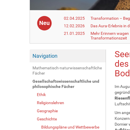
02.04.2025
Transformation – Begr
Neu
12.02.2026
Das Aura-Erlebnis in 
21.01.2025
Mehr Erinnern wagen –
Transformationszeit
See
Navigation
des
Mathematisch-naturwissenschaftliche
Bod
Fächer
Gesellschaftswissenschaftliche und
philosophische Fächer
Im Augu
gegründe
Ethik
Riesenf
Religionslehren
Luftschi
Geographie
Um anges
Konzer
Geschichte
Dornier 
Bildungspläne und Wettbewerbe
Aufklär