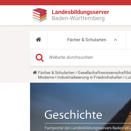
Landesbildungsserver
Baden-Württemberg
Fächer & Schularten
Y
Fächer & Schularten
Gesellschaftswissenschaftlic
o
Moderne
Industrialisierung in Friedrichshafen
Luf
u
a
r
e
h
e
r
e
: