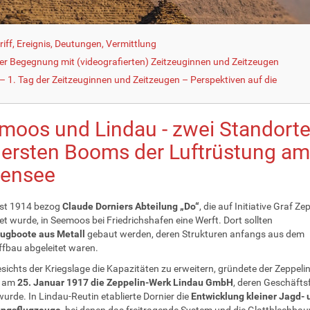
iff, Ereignis, Deutungen, Vermittlung
der Begegnung mit (videografierten) Zeitzeuginnen und Zeitzeugen
 1. Tag der Zeitzeuginnen und Zeitzeugen – Perspektiven auf die
moos und Lindau - zwei Standort
 ersten Booms der Luftrüstung am
ensee
st 1914 bezog
Claude Dorniers Abteilung „Do“
, die auf Initiative Graf Ze
t wurde, in Seemoos bei Friedrichshafen eine Werft. Dort sollten
lugboote aus Metall
gebaut werden, deren Strukturen anfangs aus dem
ffbau abgeleitet waren.
ichts der Kriegslage die Kapazitäten zu erweitern, gründete der Zeppelin
n am
25. Januar 1917 die Zeppelin-Werk Lindau GmbH
, deren Geschäfts
wurde. In Lindau-Reutin etablierte Dornier die
Entwicklung kleiner Jagd- 
ungsflugzeuge
, bei denen das freitragende System und die Glattblechba