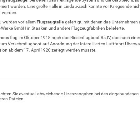
oniert wurden. Eine große Halle in Lindau-Zech konnte vor Kriegsende nic
t werden.
u wurden vor allem
Flugzeugteile
gefertigt, mit denen das Unternehmen 
-Werke GmbH in Staaken und andere Flugzeugfabriken belieferte.
oos flog im Oktober 1918 noch das Riesenflugboot Rs.IV, das nach ein
m Verkehrsflugboot auf Anordnung der Interalliierten Luftfahrt Überw
on ab dem 17. April 1920 zerlegt werden musste.
achten Sie eventuell abweichende Lizenzangaben bei den eingebundenen 
ren Dateien.