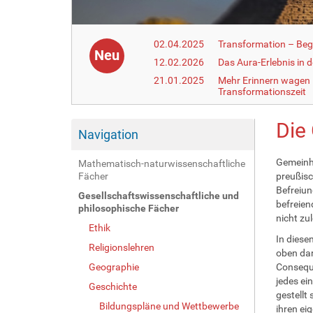
02.04.2025
Transformation – Begr
Neu
12.02.2026
Das Aura-Erlebnis in 
21.01.2025
Mehr Erinnern wagen –
Transformationszeit
Die 
Navigation
Gemeinhi
Mathematisch-naturwissenschaftliche
Fächer
preußisc
Befreiun
Gesellschaftswissenschaftliche und
befreien
philosophische Fächer
nicht zu
Ethik
In diesem
Religionslehren
oben dar
Geographie
Conseque
jedes ei
Geschichte
gestellt
Bildungspläne und Wettbewerbe
ihren ei