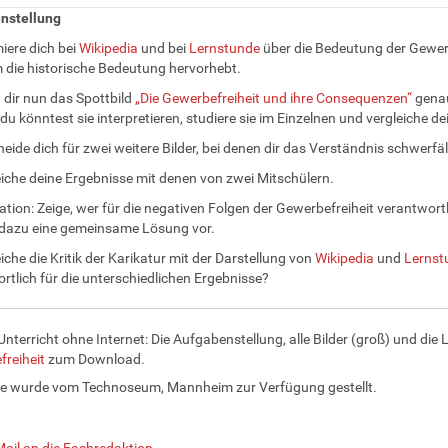
nstellung
miere dich bei
Wikipedia
und bei
Lernstunde
über die Bedeutung der Gewerbe
m die historische Bedeutung hervorhebt.
 dir nun das Spottbild
„Die Gewerbefreiheit und ihre Consequenzen“
genau
 du könntest sie interpretieren, studiere sie im Einzelnen und vergleiche 
heide dich für zwei weitere Bilder, bei denen dir das Verständnis schwerfä
eiche deine Ergebnisse mit denen von zwei Mitschülern.
ration: Zeige, wer für die negativen Folgen der Gewerbefreiheit verantwort
 dazu eine gemeinsame Lösung vor.
iche die Kritik der Karikatur mit der Darstellung von
Wikipedia
und
Lernst
rtlich für die unterschiedlichen Ergebnisse?
Unterricht ohne Internet: Die Aufgabenstellung, alle Bilder (groß) und di
reiheit
zum Download.
le wurde vom Technoseum, Mannheim zur Verfügung gestellt.
Mail an die Fachredaktion