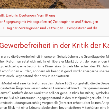
iff, Ereignis, Deutungen, Vermittlung
der Begegnung mit (videografierten) Zeitzeuginnen und Zeitzeugen
 1. Tag der Zeitzeuginnen und Zeitzeugen – Perspektiven auf die
Gewerbefreiheit in der Kritik der K
n wird die Gewerbefreiheit in unseren Schulbüchern als Grundlage der M
hen Reformen setzt sich mit ihr ein liberaler Markt durch, der vom engen 
g gleichzeitig eine bedrohliche Dimension für viele Menschen des 19. Jah
d empfunden wurden, sondern als beängstigend, wird dabei gerne überse
letzt auch Gegenstand der Kritik in Karikaturen.
 Modul wird eine Karikatur aus dem Jahre 1862 vorgestellt, die die Gewerbefr
gestellten Ängste in verschiedenen Formen dekliniert – der gemeinsame Ne
nzen“. Mithilfe dieser Karikatur soll der genaue Blick für Bilder, Symbo
nzelne Bild als Untersuchungsgegenstand in den Mittelpunkt gerückt. Es w
 sowie ein Lösungsvorschlag vorgestellt (letzterer erhebt aber keinen Ans
genen Blick mit einer Lösung abgleichen, bevor sie ihren Mitschülern eine I