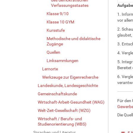
Verfassungsstaates
Aufgabe
Klasse 9/10
1. Infor
vor alle
Klasse 10 GYM
2. Schau
Kursstufe
glaubst,
Methodische und didaktische
Zugänge
3. Entsc
Quellen
4. Vergl
Linksammlungen
5. Integ
Bereitet
Lernorte
6. Vergle
Werkzeuge zur Eigenrecherche
verantwo
Landeskunde, Landesgeschichte
Gemeinschaftskunde
Für den 
Wirtschaft-Arbeit-Gesundheit (WAG)
Gewerbef
Welt-Zeit-Gesellschaft (WZG)
Die Quel
Wirtschaft / Berufs- und
Studienorientierung (WBS)
Sprachen und Literatur
E-