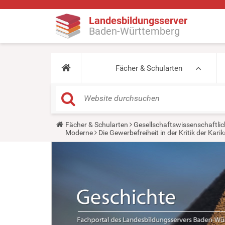
Landesbildungsserver
Baden-Württemberg
Fächer & Schularten
Y
Fächer & Schularten
Gesellschaftswissenschaftlic
o
Moderne
Die Gewerbefreiheit in der Kritik der Kari
u
a
r
e
h
e
r
e
: