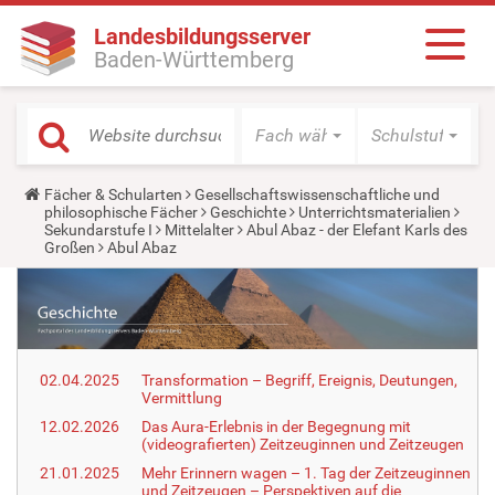
Landesbildungsserver
Baden-Württemberg
Fach wählen
Schulstufe wäh
Y
Fächer & Schularten
Gesellschaftswissenschaftliche und
o
philosophische Fächer
Geschichte
Unterrichtsmaterialien
u
Sekundarstufe I
Mittelalter
Abul Abaz - der Elefant Karls des
a
Großen
Abul Abaz
r
e
h
e
r
e
:
02.04.2025
Transformation – Begriff, Ereignis, Deutungen,
Vermittlung
12.02.2026
Das Aura-Erlebnis in der Begegnung mit
(videografierten) Zeitzeuginnen und Zeitzeugen
21.01.2025
Mehr Erinnern wagen – 1. Tag der Zeitzeuginnen
und Zeitzeugen – Perspektiven auf die