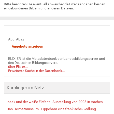
n
Bitte beachten Sie eventuell abweichende Lizenzangaben bei den
v
eingebundenen Bildern und anderen Dateien.
o
l
l
e
r
G
Abul Abaz
r
ö
ß
e
ELIXIER ist die Metadatenbank der Landesbildungsserver und
…
des Deutschen Bildungsservers.
über Elixier...
Erweiterte Suche in der Datenbank...
Karolinger im Netz
Isaak und der weiße Elefant - Ausstellung von 2003 in Aachen
Das Heimatmuseum - Lippeham-eine fränkische Siedlung