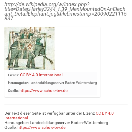
http://de.wikipedia.org/w/index.php?
title=Datei:Harley3244_f.39_MenMountedOnAnEleph
ant_DetailElephant.jpg&filetimestamp=20090221115
837
Z
CC BY 4.0 International
Lizenz:
e
Herausgeber:
Landesbildungsserver Baden-Württemberg
i
https://www.schule-bw.de
Quelle:
g
e
B
i
Der Text dieser Seite ist verfügbar unter der Lizenz
CC BY 4.0
l
International
d
Herausgeber: Landesbildungsserver Baden-Württemberg
Quelle:
https://www.schule-bw.de
i