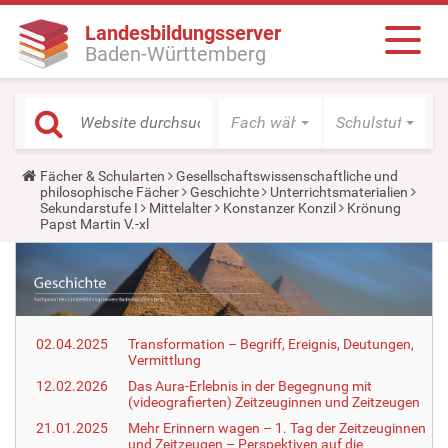
Landesbildungsserver
Baden-Württemberg
Fach wählen
Schulstufe wäh
Y
Fächer & Schularten
Gesellschaftswissenschaftliche und
o
philosophische Fächer
Geschichte
Unterrichtsmaterialien
u
Sekundarstufe I
Mittelalter
Konstanzer Konzil
Krönung
a
Papst Martin V.-xl
r
e
h
e
r
e
:
02.04.2025
Transformation – Begriff, Ereignis, Deutungen,
Vermittlung
12.02.2026
Das Aura-Erlebnis in der Begegnung mit
(videografierten) Zeitzeuginnen und Zeitzeugen
21.01.2025
Mehr Erinnern wagen – 1. Tag der Zeitzeuginnen
und Zeitzeugen – Perspektiven auf die