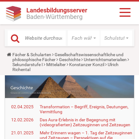
Landesbildungsserver
Baden-Württemberg
Fach wählen
Schulstufe wäh
Y
Fächer & Schularten
Gesellschaftswissenschaftliche und
o
philosophische Fächer
Geschichte
Unterrichtsmaterialien
u
Sekundarstufe I
Mittelalter
Konstanzer Konzil
Ulrich
a
Richental
r
e
h
e
r
e
:
02.04.2025
Transformation – Begriff, Ereignis, Deutungen,
Vermittlung
12.02.2026
Das Aura-Erlebnis in der Begegnung mit
(videografierten) Zeitzeuginnen und Zeitzeugen
21.01.2025
Mehr Erinnern wagen – 1. Tag der Zeitzeuginnen
und Zeitzeugen – Perspektiven auf die