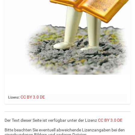
Z
CC BY 3.0 DE
Lizenz:
e
i
g
Der Text dieser Seite ist verfügbar unter der Lizenz
CC BY 3.0 DE
e
B
Bitte beachten Sie eventuell abweichende Lizenzangaben bei den
i
eingebundenen Bildern und anderen Dateien.