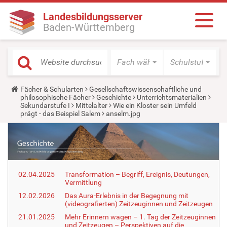
Landesbildungsserver
Baden-Württemberg
Fach wählen
Schulstufe wäh
Y
Fächer & Schularten
Gesellschaftswissenschaftliche und
o
philosophische Fächer
Geschichte
Unterrichtsmaterialien
u
Sekundarstufe I
Mittelalter
Wie ein Kloster sein Umfeld
a
prägt - das Beispiel Salem
anselm.jpg
r
e
h
e
r
e
:
02.04.2025
Transformation – Begriff, Ereignis, Deutungen,
Vermittlung
12.02.2026
Das Aura-Erlebnis in der Begegnung mit
(videografierten) Zeitzeuginnen und Zeitzeugen
21.01.2025
Mehr Erinnern wagen – 1. Tag der Zeitzeuginnen
und Zeitzeugen – Perspektiven auf die