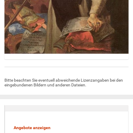
Z
e
i
Bitte beachten Sie eventuell abweichende Lizenzangaben bei den
g
eingebundenen Bildern und anderen Dateien.
e
B
i
l
d
i
n
v