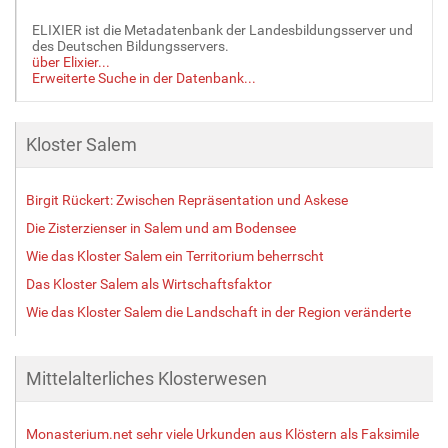
o
l
ELIXIER ist die Metadatenbank der Landesbildungsserver und
l
des Deutschen Bildungsservers.
e
über Elixier...
Erweiterte Suche in der Datenbank...
r
G
r
ö
Kloster Salem
ß
e
Birgit Rückert: Zwischen Repräsentation und Askese
…
Die Zisterzienser in Salem und am Bodensee
Wie das Kloster Salem ein Territorium beherrscht
Das Kloster Salem als Wirtschaftsfaktor
Wie das Kloster Salem die Landschaft in der Region veränderte
Mittelalterliches Klosterwesen
Monasterium.net sehr viele Urkunden aus Klöstern als Faksimile