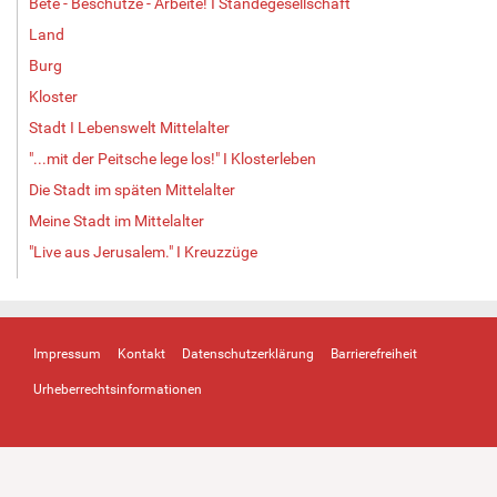
Bete - Beschütze - Arbeite! I Ständegesellschaft
Land
Burg
Kloster
Stadt I Lebenswelt Mittelalter
"...mit der Peitsche lege los!" I Klosterleben
Die Stadt im späten Mittelalter
Meine Stadt im Mittelalter
"Live aus Jerusalem." I Kreuzzüge
Impressum
Kontakt
Datenschutzerklärung
Barrierefreiheit
Urheberrechtsinformationen