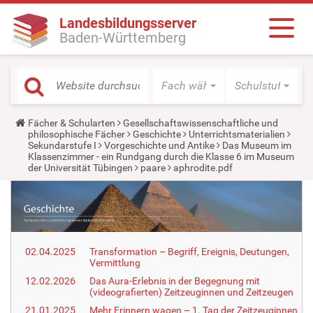
Landesbildungsserver
Baden-Württemberg
Fach wählen
Schulstufe wäh
Y
Fächer & Schularten
Gesellschaftswissenschaftliche und
o
philosophische Fächer
Geschichte
Unterrichtsmaterialien
u
Sekundarstufe I
Vorgeschichte und Antike
Das Museum im
a
Klassenzimmer - ein Rundgang durch die Klasse 6 im Museum
r
der Universität Tübingen
paare
aphrodite.pdf
e
h
e
r
e
:
02.04.2025
Transformation – Begriff, Ereignis, Deutungen,
Vermittlung
12.02.2026
Das Aura-Erlebnis in der Begegnung mit
(videografierten) Zeitzeuginnen und Zeitzeugen
21.01.2025
Mehr Erinnern wagen – 1. Tag der Zeitzeuginnen