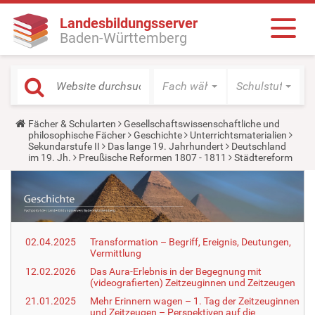
Landesbildungsserver
Baden-Württemberg
Fach wählen
Schulstufe wäh
Y
Fächer & Schularten
Gesellschaftswissenschaftliche und
o
philosophische Fächer
Geschichte
Unterrichtsmaterialien
u
Sekundarstufe II
Das lange 19. Jahrhundert
Deutschland
a
im 19. Jh.
Preußische Reformen 1807 - 1811
Städtereform
r
e
h
e
r
e
:
02.04.2025
Transformation – Begriff, Ereignis, Deutungen,
Vermittlung
12.02.2026
Das Aura-Erlebnis in der Begegnung mit
(videografierten) Zeitzeuginnen und Zeitzeugen
21.01.2025
Mehr Erinnern wagen – 1. Tag der Zeitzeuginnen
und Zeitzeugen – Perspektiven auf die