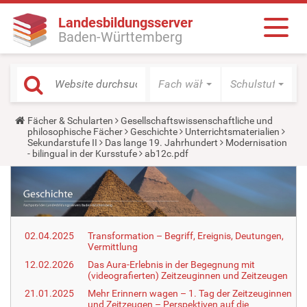
Landesbildungsserver
Baden-Württemberg
Fach wählen
Schulstufe wäh
Y
Fächer & Schularten
Gesellschaftswissenschaftliche und
o
philosophische Fächer
Geschichte
Unterrichtsmaterialien
u
Sekundarstufe II
Das lange 19. Jahrhundert
Modernisation
a
- bilingual in der Kursstufe
ab12c.pdf
r
e
h
e
r
e
:
02.04.2025
Transformation – Begriff, Ereignis, Deutungen,
Vermittlung
12.02.2026
Das Aura-Erlebnis in der Begegnung mit
(videografierten) Zeitzeuginnen und Zeitzeugen
21.01.2025
Mehr Erinnern wagen – 1. Tag der Zeitzeuginnen
und Zeitzeugen – Perspektiven auf die