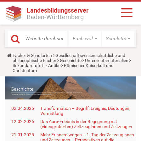
Landesbildungsserver
Baden-Württemberg
Fach wählen
Schulstufe wäh
Y
Fächer & Schularten
Gesellschaftswissenschaftliche und
o
philosophische Fächer
Geschichte
Unterrichtsmaterialien
u
Sekundarstufe II
Antike
Römischer Kaiserkult und
a
Christentum
r
e
h
e
r
e
:
02.04.2025
Transformation – Begriff, Ereignis, Deutungen,
Vermittlung
12.02.2026
Das Aura-Erlebnis in der Begegnung mit
(videografierten) Zeitzeuginnen und Zeitzeugen
21.01.2025
Mehr Erinnern wagen – 1. Tag der Zeitzeuginnen
und Zeitzeugen – Perspektiven auf die