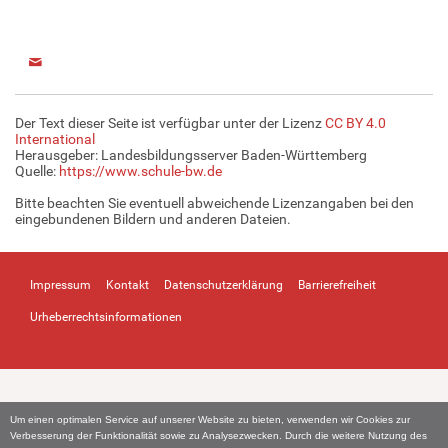
Der Text dieser Seite ist verfügbar unter der Lizenz
CC BY 4.0
International
Herausgeber: Landesbildungsserver Baden-Württemberg
Quelle:
https://www.schule-bw.de
Bitte beachten Sie eventuell abweichende Lizenzangaben bei den
eingebundenen Bildern und anderen Dateien.
Impressum
Kontakt
Datenschutzerklärung
Barrierefreiheit
Urheberrechtsinformationen
Um einen optimalen Service auf unserer Website zu bieten, verwenden wir Cookies zur
Verbesserung der Funktionalität sowie zu Analysezwecken. Durch die weitere Nutzung des