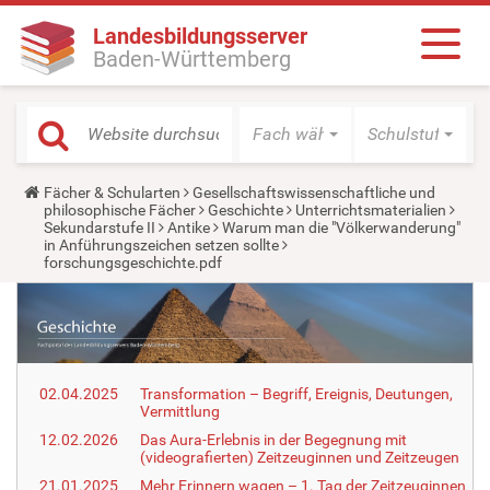
Landesbildungsserver
Baden-Württemberg
Fach wählen
Schulstufe wäh
Y
Fächer & Schularten
Gesellschaftswissenschaftliche und
o
philosophische Fächer
Geschichte
Unterrichtsmaterialien
u
Sekundarstufe II
Antike
Warum man die "Völkerwanderung"
a
in Anführungszeichen setzen sollte
r
forschungsgeschichte.pdf
e
h
e
r
e
:
02.04.2025
Transformation – Begriff, Ereignis, Deutungen,
Vermittlung
12.02.2026
Das Aura-Erlebnis in der Begegnung mit
(videografierten) Zeitzeuginnen und Zeitzeugen
21.01.2025
Mehr Erinnern wagen – 1. Tag der Zeitzeuginnen