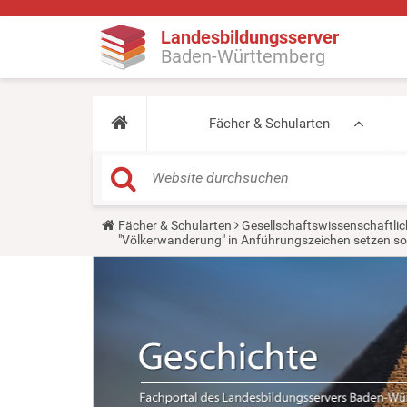
Landesbildungsserver
Baden-Württemberg
Fächer & Schularten
Y
Fächer & Schularten
Gesellschaftswissenschaftlic
o
"Völkerwanderung" in Anführungszeichen setzen sol
u
a
r
e
h
e
r
e
: