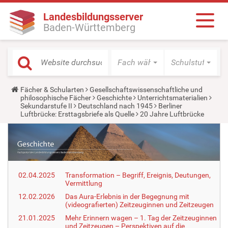
Landesbildungsserver
Baden-Württemberg
Fach wählen
Schulstufe wäh
Y
Fächer & Schularten
Gesellschaftswissenschaftliche und
o
philosophische Fächer
Geschichte
Unterrichtsmaterialien
u
Sekundarstufe II
Deutschland nach 1945
Berliner
a
Luftbrücke: Ersttagsbriefe als Quelle
20 Jahre Luftbrücke
r
e
h
e
r
e
:
02.04.2025
Transformation – Begriff, Ereignis, Deutungen,
Vermittlung
12.02.2026
Das Aura-Erlebnis in der Begegnung mit
(videografierten) Zeitzeuginnen und Zeitzeugen
21.01.2025
Mehr Erinnern wagen – 1. Tag der Zeitzeuginnen
und Zeitzeugen – Perspektiven auf die