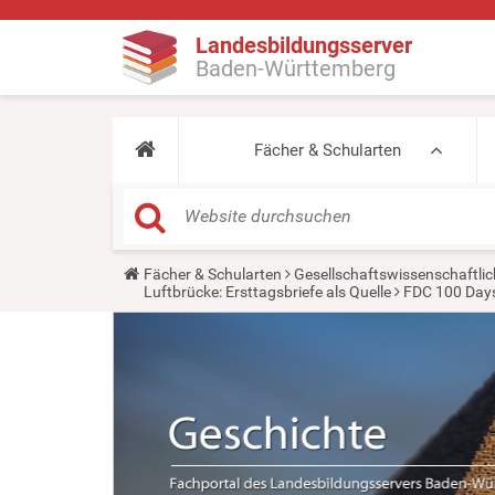
Landesbildungsserver
Baden-Württemberg
Fächer & Schularten
Y
Fächer & Schularten
Gesellschaftswissenschaftlic
o
Luftbrücke: Ersttagsbriefe als Quelle
FDC 100 Day
u
a
r
e
h
e
r
e
: