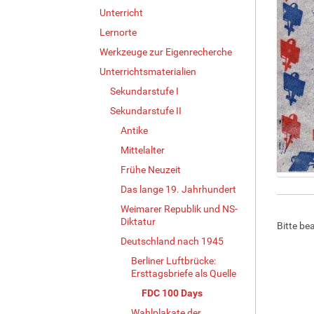
Unterricht
Lernorte
Werkzeuge zur Eigenrecherche
Unterrichtsmaterialien
Sekundarstufe I
Sekundarstufe II
Antike
Mittelalter
Frühe Neuzeit
Z
Das lange 19. Jahrhundert
e
Weimarer Republik und NS-
i
Diktatur
Bitte be
g
e
Deutschland nach 1945
B
Berliner Luftbrücke:
i
Ersttagsbriefe als Quelle
l
FDC 100 Days
d
i
Wahlplakate der