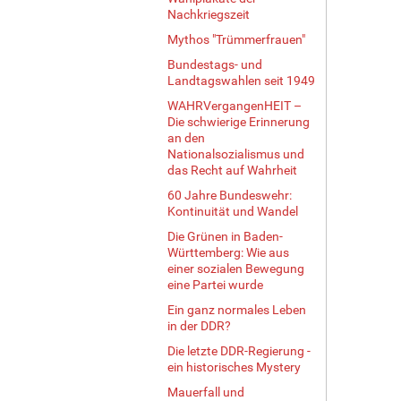
n
Nachkriegszeit
v
Mythos "Trümmerfrauen"
o
Bundestags- und
l
Landtagswahlen seit 1949
l
e
WAHRVergangenHEIT –
r
Die schwierige Erinnerung
an den
G
Nationalsozialismus und
r
das Recht auf Wahrheit
ö
ß
60 Jahre Bundeswehr:
e
Kontinuität und Wandel
…
Die Grünen in Baden-
Württemberg: Wie aus
einer sozialen Bewegung
eine Partei wurde
Ein ganz normales Leben
in der DDR?
Die letzte DDR-Regierung -
ein historisches Mystery
Mauerfall und