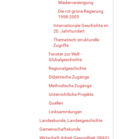
Wiedervereinigung
e
Die rot-grüne Regierung
r
1998-2005
G
r
Internationale Geschichte im
ö
20. Jahrhundert
ß
Thematisch-strukturelle
e
Zugriffe
…
Fenster zur Welt -
Globalgeschichte
Regionalgeschichte
Didaktische Zugänge
Methodische Zugänge
Unterrichtliche Projekte
Quellen
Linksammlungen
Landeskunde, Landesgeschichte
Gemeinschaftskunde
Wirtschaft-Arbeit-Gesundheit (WAG)