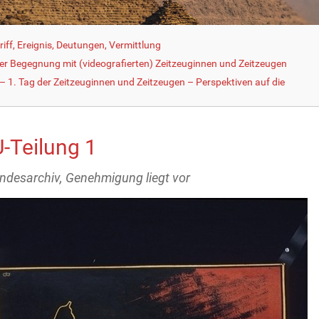
iff, Ereignis, Deutungen, Vermittlung
der Begegnung mit (videografierten) Zeitzeuginnen und Zeitzeugen
 1. Tag der Zeitzeuginnen und Zeitzeugen – Perspektiven auf die
-Teilung 1
ndesarchiv, Genehmigung liegt vor