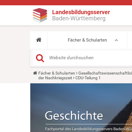
Landesbildungsserver
Baden-Württemberg
Fächer & Schularten
Y
Fächer & Schularten
Gesellschaftswissenschaftlic
o
der Nachkriegszeit
CDU-Teilung 1
u
a
r
e
h
e
r
e
: