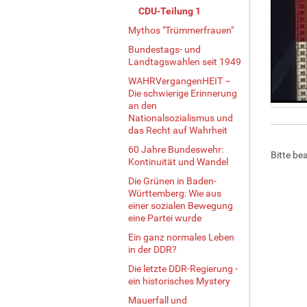
CDU-Teilung 1
Mythos "Trümmerfrauen"
Bundestags- und
Landtagswahlen seit 1949
WAHRVergangenHEIT –
Die schwierige Erinnerung
an den
Z
Nationalsozialismus und
e
das Recht auf Wahrheit
i
60 Jahre Bundeswehr:
Bitte be
g
Kontinuität und Wandel
e
Die Grünen in Baden-
B
Württemberg: Wie aus
i
einer sozialen Bewegung
l
eine Partei wurde
d
Ein ganz normales Leben
i
in der DDR?
n
v
Die letzte DDR-Regierung -
o
ein historisches Mystery
l
Mauerfall und
l