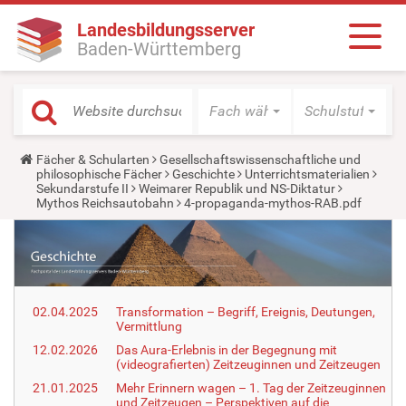
Landesbildungsserver
Baden-Württemberg
Fach wählen
Schulstufe wäh
Y
Fächer & Schularten
Gesellschaftswissenschaftliche und
o
philosophische Fächer
Geschichte
Unterrichtsmaterialien
u
Sekundarstufe II
Weimarer Republik und NS-Diktatur
a
Mythos Reichsautobahn
4-propaganda-mythos-RAB.pdf
r
e
h
e
r
e
:
02.04.2025
Transformation – Begriff, Ereignis, Deutungen,
Vermittlung
12.02.2026
Das Aura-Erlebnis in der Begegnung mit
(videografierten) Zeitzeuginnen und Zeitzeugen
21.01.2025
Mehr Erinnern wagen – 1. Tag der Zeitzeuginnen
und Zeitzeugen – Perspektiven auf die