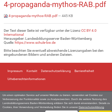
4-propaganda-mythos-RAB.pdf
4-propaganda-mythos-RAB.pdf
— 445 KB
Der Text dieser Seite ist verfügbar unter der Lizenz
CC BY 4.0
International
Herausgeber: Landesbildungsserver Baden-Württemberg
Quelle:
https://www.schule-bw.de
Bitte beachten Sie eventuell abweichende Lizenzangaben bei den
eingebundenen Bildern und anderen Dateien.
Impressum
Kontakt
Datenschutzerklärung
Barrierefreiheit
Urheberrechtsinformationen
Um einen optimalen Service auf unserer Website zu bieten, verwenden wir Cookies zur
Verbesserung der Funktionalität sowie zu Analysezwecken. Durch die weitere Nutzung des
Landesbildungsservers Baden-Württemberg erklären Sie sich damit einverstanden. Details zu
Cookies, ihrer Verwendung und Vermeidung finden Sie in unserer
Datenschutzerklärung
.