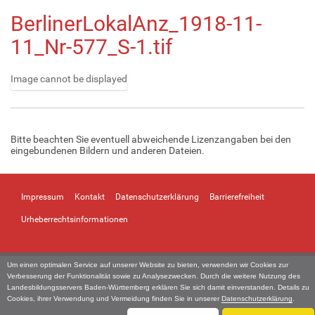
BerlinerLokalAnz_1918-11-
11_Nr-577_S-1.tif
Image cannot be displayed
Z
e
i
Bitte beachten Sie eventuell abweichende Lizenzangaben bei den
g
eingebundenen Bildern und anderen Dateien.
e
B
i
l
Impressum
Kontakt
Datenschutzerklärung
Barrierefreiheit
d
Urheberrechtsinformationen
i
n
v
o
Um einen optimalen Service auf unserer Website zu bieten, verwenden wir Cookies zur
Verbesserung der Funktionalität sowie zu Analysezwecken. Durch die weitere Nutzung des
l
Landesbildungsservers Baden-Württemberg erklären Sie sich damit einverstanden. Details zu
l
Cookies, ihrer Verwendung und Vermeidung finden Sie in unserer
Datenschutzerklärung
.
e