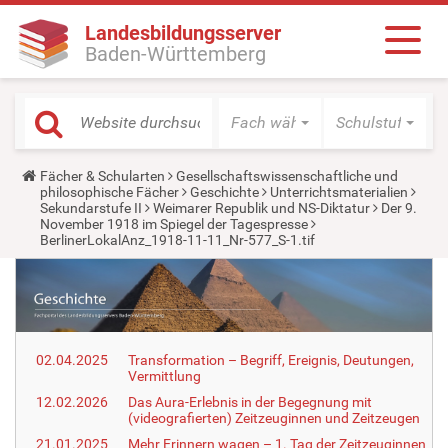
Landesbildungsserver
Baden-Württemberg
Fach wählen
Schulstufe wäh
Y
Fächer & Schularten
Gesellschaftswissenschaftliche und
o
philosophische Fächer
Geschichte
Unterrichtsmaterialien
u
Sekundarstufe II
Weimarer Republik und NS-Diktatur
Der 9.
a
November 1918 im Spiegel der Tagespresse
r
BerlinerLokalAnz_1918-11-11_Nr-577_S-1.tif
e
h
e
r
e
:
02.04.2025
Transformation – Begriff, Ereignis, Deutungen,
Vermittlung
12.02.2026
Das Aura-Erlebnis in der Begegnung mit
(videografierten) Zeitzeuginnen und Zeitzeugen
21.01.2025
Mehr Erinnern wagen – 1. Tag der Zeitzeuginnen