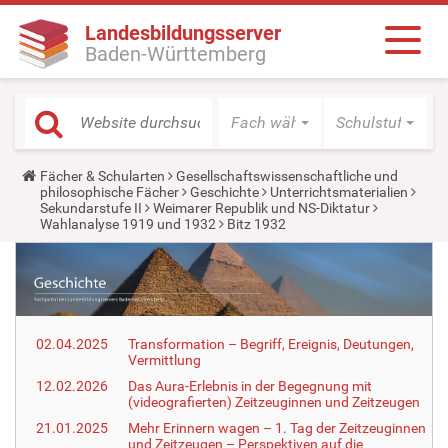
Landesbildungsserver
Baden-Württemberg
Fach wählen
Schulstufe wäh
Y
Fächer & Schularten
Gesellschaftswissenschaftliche und
o
philosophische Fächer
Geschichte
Unterrichtsmaterialien
u
Sekundarstufe II
Weimarer Republik und NS-Diktatur
a
Wahlanalyse 1919 und 1932
Bitz 1932
r
e
h
e
r
e
:
02.04.2025
Transformation – Begriff, Ereignis, Deutungen,
Vermittlung
12.02.2026
Das Aura-Erlebnis in der Begegnung mit
(videografierten) Zeitzeuginnen und Zeitzeugen
21.01.2025
Mehr Erinnern wagen – 1. Tag der Zeitzeuginnen
und Zeitzeugen – Perspektiven auf die