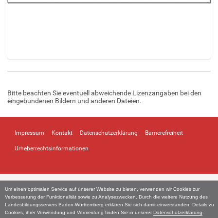
Z
e
i
Bitte beachten Sie eventuell abweichende Lizenzangaben bei den
g
eingebundenen Bildern und anderen Dateien.
e
B
i
l
Impressum
Kontakt
Datenschutzerklärung
Barrierefreiheit
d
Urheberrechtsinformationen
i
n
v
o
l
Um einen optimalen Service auf unserer Website zu bieten, verwenden wir Cookies zur
Verbesserung der Funktionalität sowie zu Analysezwecken. Durch die weitere Nutzung des
l
Landesbildungsservers Baden-Württemberg erklären Sie sich damit einverstanden. Details zu
e
Cookies, ihrer Verwendung und Vermeidung finden Sie in unserer
Datenschutzerklärung
.