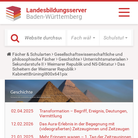
Landesbildungsserver
Baden-Württemberg
Fach wählen
Schulstufe wäh
Y
Fächer & Schularten
Gesellschaftswissenschaftliche und
o
philosophische Fächer
Geschichte
Unterrichtsmaterialien
u
Sekundarstufe II
Weimarer Republik und NS-Diktatur
Das
a
Scheitern der Weimarer Republik
r
KabinettBrüningI800x641pix
e
h
e
r
e
:
02.04.2025
Transformation – Begriff, Ereignis, Deutungen,
Vermittlung
12.02.2026
Das Aura-Erlebnis in der Begegnung mit
(videografierten) Zeitzeuginnen und Zeitzeugen
21.01.2025
Mehr Erinnern wagen – 1. Tag der Zeitzeuginnen