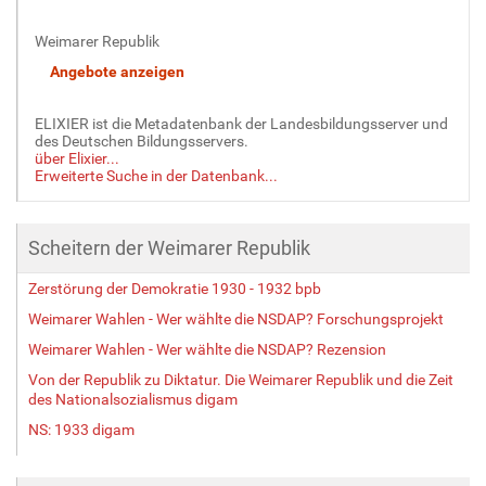
i
Weimarer Republik
n
v
o
l
ELIXIER ist die Metadatenbank der Landesbildungsserver und
l
des Deutschen Bildungsservers.
e
über Elixier...
r
Erweiterte Suche in der Datenbank...
G
r
ö
Scheitern der Weimarer Republik
ß
e
Zerstörung der Demokratie 1930 - 1932 bpb
…
Weimarer Wahlen - Wer wählte die NSDAP? Forschungsprojekt
Weimarer Wahlen - Wer wählte die NSDAP? Rezension
Von der Republik zu Diktatur. Die Weimarer Republik und die Zeit
des Nationalsozialismus digam
NS: 1933 digam