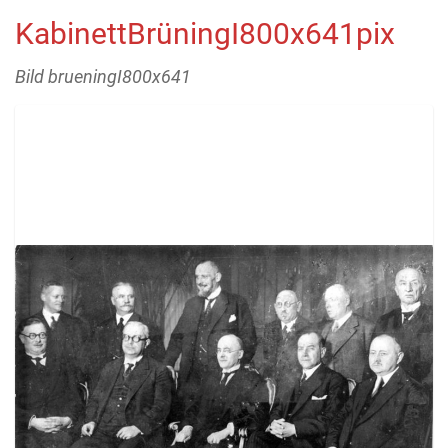
KabinettBrüningI800x641pix
Bild brueningI800x641