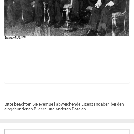
Z
e
i
Bitte beachten Sie eventuell abweichende Lizenzangaben bei den
g
eingebundenen Bildern und anderen Dateien.
e
B
i
l
d