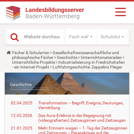
Landesbildungsserver
Baden-Württemberg
Fach wählen
Schulstufe wäh
Y
Fächer & Schularten
Gesellschaftswissenschaftliche und
o
philosophische Fächer
Geschichte
Unterrichtsmaterialien
u
Unterrichtliche Projekte
Industrialisierung in Friedrichshafen
a
- ein Internet-Projekt
Luftfahrtgeschichte: Zeppelins Flieger
r
e
h
e
r
e
:
02.04.2025
Transformation – Begriff, Ereignis, Deutungen,
Vermittlung
12.02.2026
Das Aura-Erlebnis in der Begegnung mit
(videografierten) Zeitzeuginnen und Zeitzeugen
21.01.2025
Mehr Erinnern wagen – 1. Tag der Zeitzeuginnen
und Zeitzeugen – Perspektiven auf die