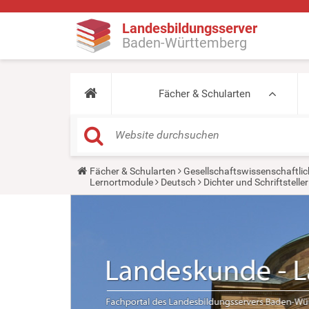
Landesbildungsserver
Baden-Württemberg
Fächer & Schularten
Y
Fächer & Schularten
Gesellschaftswissenschaftlic
o
Lernortmodule
Deutsch
Dichter und Schriftstell
u
a
r
e
h
e
r
e
: