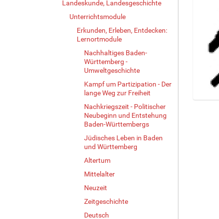
Landeskunde, Landesgeschichte
Unterrichtsmodule
Erkunden, Erleben, Entdecken:
Lernortmodule
Nachhaltiges Baden-
Württemberg -
Umweltgeschichte
Kampf um Partizipation - Der
lange Weg zur Freiheit
Z
Nachkriegszeit - Politischer
e
Neubeginn und Entstehung
Baden-Württembergs
i
g
Jüdisches Leben in Baden
e
und Württemberg
B
Altertum
i
l
Mittelalter
d
Neuzeit
i
Zeitgeschichte
n
v
Deutsch