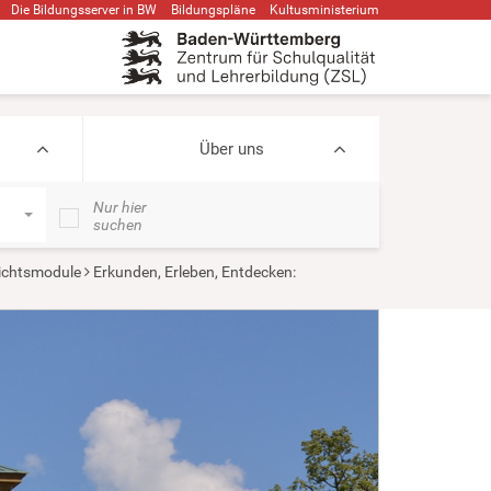
Die Bildungsserver in BW
Bildungspläne
Kultusministerium
Über uns
Nur hier
suchen
ichtsmodule
Erkunden, Erleben, Entdecken: