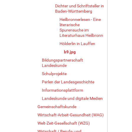
o
Dichter und Schriftsteller in
l
Baden-Württemberg
l
Heilbronnerlesen - Eine
e
literarische
r
Spurensuche im
G
Literaturhaus Heilbronn
r
ö
Hölderlin in Lauffen
ß
b9.jpg
e
Bildungspartnerschaft
…
Landeskunde
Schulprojekte
Perlen der Landesgeschichte
Informationsplattform
Landeskunde und digitale Medien
Gemeinschaftskunde
Wirtschaft-Arbeit-Gesundheit (WAG)
Welt-Zeit-Gesellschaft (WZG)
Wirtschaft / Berufs- und