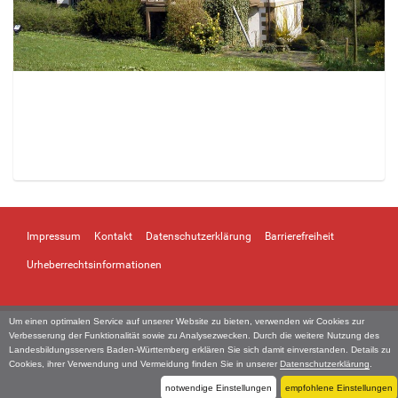
Z
e
i
Impressum
Kontakt
Datenschutzerklärung
Barrierefreiheit
g
e
Urheberrechtsinformationen
B
i
l
Um einen optimalen Service auf unserer Website zu bieten, verwenden wir Cookies zur
d
Verbesserung der Funktionalität sowie zu Analysezwecken. Durch die weitere Nutzung des
i
Landesbildungsservers Baden-Württemberg erklären Sie sich damit einverstanden. Details zu
Cookies, ihrer Verwendung und Vermeidung finden Sie in unserer
Datenschutzerklärung
.
n
v
notwendige Einstellungen
empfohlene Einstellungen