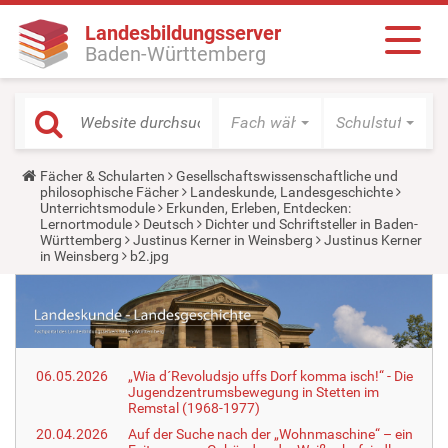
Landesbildungsserver
Baden-Württemberg
Fach wählen
Schulstufe wäh
Y
Fächer & Schularten
Gesellschaftswissenschaftliche und
o
philosophische Fächer
Landeskunde, Landesgeschichte
u
Unterrichtsmodule
Erkunden, Erleben, Entdecken:
a
Lernortmodule
Deutsch
Dichter und Schriftsteller in Baden-
r
Württemberg
Justinus Kerner in Weinsberg
Justinus Kerner
e
in Weinsberg
b2.jpg
h
e
r
e
:
06.05.2026
„Wia d´Revoludsjo uffs Dorf komma isch!“ - Die
Jugendzentrumsbewegung in Stetten im
Remstal (1968-1977)
20.04.2026
Auf der Suche nach der „Wohnmaschine“ – ein