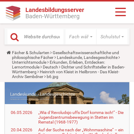
Landesbildungsserver
Baden-Württemberg
Fach wählen
Schulstufe wäh
Y
Fächer & Schularten
Gesellschaftswissenschaftliche und
o
philosophische Fächer
Landeskunde, Landesgeschichte
u
Unterrichtsmodule
Erkunden, Erleben, Entdecken:
a
Lernortmodule
Deutsch
Dichter und Schriftsteller in Baden-
r
Württemberg
Heinrich von Kleist in Heilbronn - Das Kleist-
e
Archiv Sembdner
b6.jpg
h
e
r
e
:
06.05.2026
„Wia d´Revoludsjo uffs Dorf komma isch!“ - Die
Jugendzentrumsbewegung in Stetten im
Remstal (1968-1977)
20.04.2026
Auf der Suche nach der „Wohnmaschine“ – ein