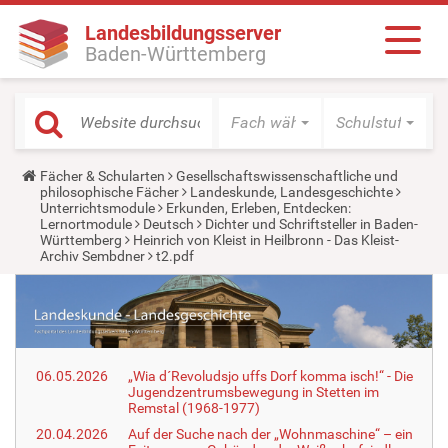
Landesbildungsserver
Baden-Württemberg
Fach wählen
Schulstufe wäh
Y
Fächer & Schularten
Gesellschaftswissenschaftliche und
o
philosophische Fächer
Landeskunde, Landesgeschichte
u
Unterrichtsmodule
Erkunden, Erleben, Entdecken:
a
Lernortmodule
Deutsch
Dichter und Schriftsteller in Baden-
r
Württemberg
Heinrich von Kleist in Heilbronn - Das Kleist-
e
Archiv Sembdner
t2.pdf
h
e
r
e
:
06.05.2026
„Wia d´Revoludsjo uffs Dorf komma isch!“ - Die
Jugendzentrumsbewegung in Stetten im
Remstal (1968-1977)
20.04.2026
Auf der Suche nach der „Wohnmaschine“ – ein