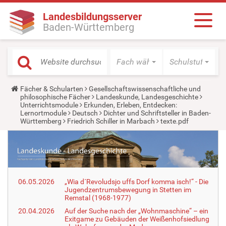
Landesbildungsserver
Baden-Württemberg
Fach wählen
Schulstufe wäh
Y
Fächer & Schularten
Gesellschaftswissenschaftliche und
o
philosophische Fächer
Landeskunde, Landesgeschichte
u
Unterrichtsmodule
Erkunden, Erleben, Entdecken:
a
Lernortmodule
Deutsch
Dichter und Schriftsteller in Baden-
r
Württemberg
Friedrich Schiller in Marbach
texte.pdf
e
h
e
r
e
:
06.05.2026
„Wia d´Revoludsjo uffs Dorf komma isch!“ - Die
Jugendzentrumsbewegung in Stetten im
Remstal (1968-1977)
20.04.2026
Auf der Suche nach der „Wohnmaschine“ – ein
Exitgame zu Gebäuden der Weißenhofsiedlung