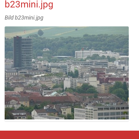
b23mini.jpg
Bild b23mini.jpg
Z
e
i