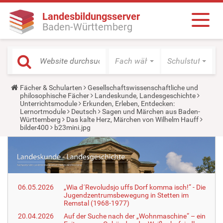
Landesbildungsserver
Baden-Württemberg
Fach wählen
Schulstufe wäh
Y
Fächer & Schularten
Gesellschaftswissenschaftliche und
o
philosophische Fächer
Landeskunde, Landesgeschichte
u
Unterrichtsmodule
Erkunden, Erleben, Entdecken:
a
Lernortmodule
Deutsch
Sagen und Märchen aus Baden-
r
Württemberg
Das kalte Herz, Märchen von Wilhelm Hauff
e
bilder400
b23mini.jpg
h
e
r
e
:
06.05.2026
„Wia d´Revoludsjo uffs Dorf komma isch!“ - Die
Jugendzentrumsbewegung in Stetten im
Remstal (1968-1977)
20.04.2026
Auf der Suche nach der „Wohnmaschine“ – ein