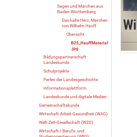
Sagen und Märchen aus
Baden-Württemberg
Das kalte Herz, Märchen
von Wilhelm Hauff
Übersicht
B25_HauffMaterial
.jpg
Z
Bildungspartnerschaft
e
Landeskunde
i
Schulprojekte
g
Perlen der Landesgeschichte
e
B
Informationsplattform
i
Landeskunde und digitale Medien
l
d
Gemeinschaftskunde
i
Wirtschaft-Arbeit-Gesundheit (WAG)
n
Welt-Zeit-Gesellschaft (WZG)
v
o
Wirtschaft / Berufs- und
l
Studienorientierung (WBS)