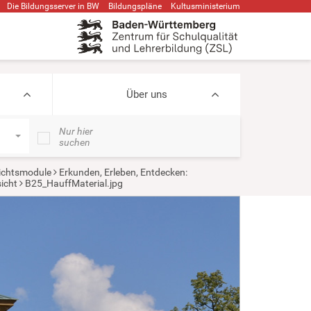
Die Bildungsserver in BW
Bildungspläne
Kultusministerium
Über uns
Nur hier
suchen
ichtsmodule
Erkunden, Erleben, Entdecken:
icht
B25_HauffMaterial.jpg