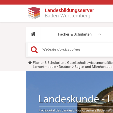
Landesbildungsserver
Baden-Württemberg
Fächer & Schularten
Y
Fächer & Schularten
Gesellschaftswissenschaftlic
o
Lernortmodule
Deutsch
Sagen und Märchen aus
u
a
r
e
h
e
r
e
: