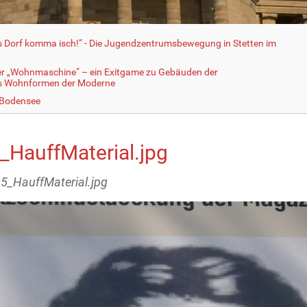
fs Dorf komma isch!“ - Die Jugendzentrumsbewegung in Stetten im
er „Wohnmaschine“ – ein Exitgame zu Gebäuden der
ls Wohnformen der Moderne
 Bodensee
_HauffMaterial.jpg
25_HauffMaterial.jpg