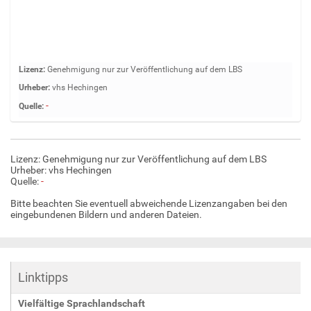
Z
Lizenz:
Genehmigung nur zur Veröffentlichung auf dem LBS
e
Urheber:
vhs Hechingen
i
-
Quelle:
g
e
B
i
Lizenz: Genehmigung nur zur Veröffentlichung auf dem LBS
l
Urheber: vhs Hechingen
d
Quelle:
-
i
Bitte beachten Sie eventuell abweichende Lizenzangaben bei den
n
eingebundenen Bildern und anderen Dateien.
v
o
l
l
Linktipps
e
r
Vielfältige Sprachlandschaft
G