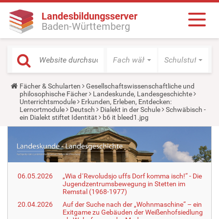
Landesbildungsserver
Baden-Württemberg
Fach wählen
Schulstufe wäh
Y
Fächer & Schularten
Gesellschaftswissenschaftliche und
o
philosophische Fächer
Landeskunde, Landesgeschichte
u
Unterrichtsmodule
Erkunden, Erleben, Entdecken:
a
Lernortmodule
Deutsch
Dialekt in der Schule
Schwäbisch -
r
ein Dialekt stiftet Identität
b6 it bleed1.jpg
e
h
e
r
e
:
06.05.2026
„Wia d´Revoludsjo uffs Dorf komma isch!“ - Die
Jugendzentrumsbewegung in Stetten im
Remstal (1968-1977)
20.04.2026
Auf der Suche nach der „Wohnmaschine“ – ein
Exitgame zu Gebäuden der Weißenhofsiedlung