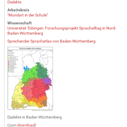
Dialekte
r
ö
Arbeitskreis
ß
"Mundart in der Schule"
e
Wissenschaft
…
Universität Tübingen: Forschungsprojekt Sprachalltag in Nord-
Baden-Württemberg
Sprechender Sprachatlas von Baden-Württemberg
Dialekte
in Baden-Württemberg
(zum
download
)