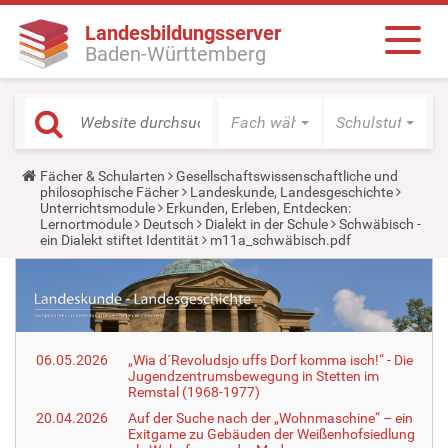
Landesbildungsserver
Baden-Württemberg
Fach wählen
Schulstufe wäh
Y
Fächer & Schularten
Gesellschaftswissenschaftliche und
o
philosophische Fächer
Landeskunde, Landesgeschichte
u
Unterrichtsmodule
Erkunden, Erleben, Entdecken:
a
Lernortmodule
Deutsch
Dialekt in der Schule
Schwäbisch -
r
ein Dialekt stiftet Identität
m11a_schwäbisch.pdf
e
h
e
r
e
:
06.05.2026
„Wia d´Revoludsjo uffs Dorf komma isch!“ - Die
Jugendzentrumsbewegung in Stetten im
Remstal (1968-1977)
20.04.2026
Auf der Suche nach der „Wohnmaschine“ – ein
Exitgame zu Gebäuden der Weißenhofsiedlung