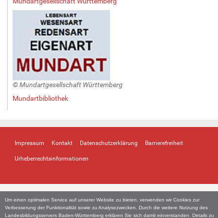
Mundartgesellschaft Württemberg
© Mundartgesellschaft Württemberg
Mundartbibliothek
Impressum
Kontakt
Datenschutzerklärung
Barrierefreiheit
Urheberrechtsinformationen
Um einen optimalen Service auf unserer Website zu bieten, verwenden wir Cookies zur
Verbesserung der Funktionalität sowie zu Analysezwecken. Durch die weitere Nutzung des
Landesbildungsservers Baden-Württemberg erklären Sie sich damit einverstanden. Details zu