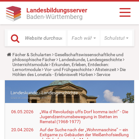
Landesbildungsserver
Baden-Württemberg
Fach wählen
Schulstufe wäh
Y
Fächer & Schularten
Gesellschaftswissenschaftliche und
o
philosophische Fächer
Landeskunde, Landesgeschichte
u
Unterrichtsmodule
Erkunden, Erleben, Entdecken:
a
Lernortmodule
Vor- und Frühgeschichte
Altsteinzeit
Die
r
Höhlen des Lonetals - Erlebniswelt Hürben
Service
e
h
e
r
e
:
06.05.2026
„Wia d´Revoludsjo uffs Dorf komma isch!“ - Die
Jugendzentrumsbewegung in Stetten im
Remstal (1968-1977)
20.04.2026
Auf der Suche nach der „Wohnmaschine“ – ein
Exitgame zu Gebäuden der Weißenhofsiedlung