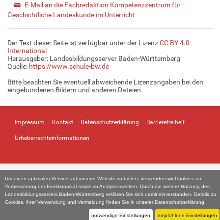
E-Mail an die Fachredaktion Kompetenzzentrum für
Geschichtliche Landeskunde im Unterricht
Der Text dieser Seite ist verfügbar unter der Lizenz
CC BY 4.0
International
Herausgeber: Landesbildungsserver Baden-Württemberg
Quelle:
https://www.schule-bw.de
Bitte beachten Sie eventuell abweichende Lizenzangaben bei den
eingebundenen Bildern und anderen Dateien.
Impressum
Kontakt
Datenschutzerklärung
Barrierefreiheit
Urheberrechtsinformationen
Um einen optimalen Service auf unserer Website zu bieten, verwenden wir Cookies zur
Verbesserung der Funktionalität sowie zu Analysezwecken. Durch die weitere Nutzung des
Landesbildungsservers Baden-Württemberg erklären Sie sich damit einverstanden. Details zu
Cookies, ihrer Verwendung und Vermeidung finden Sie in unserer
Datenschutzerklärung
.
notwendige Einstellungen
empfohlene Einstellungen