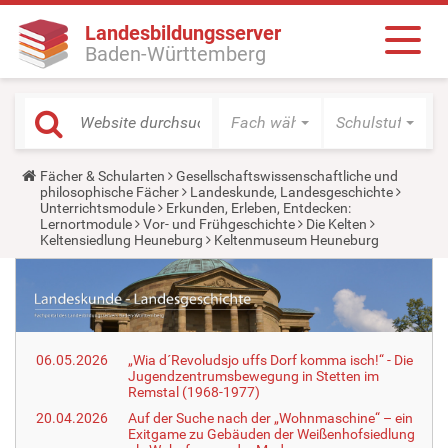
Landesbildungsserver
Baden-Württemberg
Fach wählen
Schulstufe wäh
Y
Fächer & Schularten
Gesellschaftswissenschaftliche und
o
philosophische Fächer
Landeskunde, Landesgeschichte
u
Unterrichtsmodule
Erkunden, Erleben, Entdecken:
a
Lernortmodule
Vor- und Frühgeschichte
Die Kelten
r
Keltensiedlung Heuneburg
Keltenmuseum Heuneburg
e
h
e
r
e
:
06.05.2026
„Wia d´Revoludsjo uffs Dorf komma isch!“ - Die
Jugendzentrumsbewegung in Stetten im
Remstal (1968-1977)
20.04.2026
Auf der Suche nach der „Wohnmaschine“ – ein
Exitgame zu Gebäuden der Weißenhofsiedlung