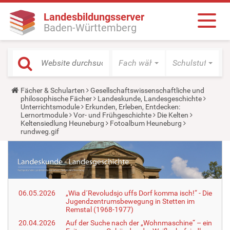
Landesbildungsserver
Baden-Württemberg
Fach wählen
Schulstufe wäh
Y
Fächer & Schularten
Gesellschaftswissenschaftliche und
o
philosophische Fächer
Landeskunde, Landesgeschichte
u
Unterrichtsmodule
Erkunden, Erleben, Entdecken:
a
Lernortmodule
Vor- und Frühgeschichte
Die Kelten
r
Keltensiedlung Heuneburg
Fotoalbum Heuneburg
e
rundweg.gif
h
e
r
e
:
06.05.2026
„Wia d´Revoludsjo uffs Dorf komma isch!“ - Die
Jugendzentrumsbewegung in Stetten im
Remstal (1968-1977)
20.04.2026
Auf der Suche nach der „Wohnmaschine“ – ein