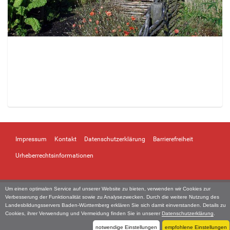
Z
e
i
Impressum
Kontakt
Datenschutzerklärung
Barrierefreiheit
g
e
Urheberrechtsinformationen
B
i
l
Um einen optimalen Service auf unserer Website zu bieten, verwenden wir Cookies zur
d
Verbesserung der Funktionalität sowie zu Analysezwecken. Durch die weitere Nutzung des
i
Landesbildungsservers Baden-Württemberg erklären Sie sich damit einverstanden. Details zu
n
Cookies, ihrer Verwendung und Vermeidung finden Sie in unserer
Datenschutzerklärung
.
v
notwendige Einstellungen
empfohlene Einstellungen