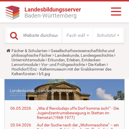
Landesbildungsserver
Baden-Württemberg
Fach wählen
Schulstufe wäh
Y
Fächer & Schularten
Gesellschaftswissenschaftliche und
o
philosophische Fächer
Landeskunde, Landesgeschichte
u
Unterrichtsmodule
Erkunden, Erleben, Entdecken:
a
Lernortmodule
Vor- und Frühgeschichte
Die Kelten
r
Hochdorf/Enz - Keltenmuseum mit der Grabkammer des
e
Keltenfürsten
b5.jpg
h
e
r
e
:
06.05.2026
„Wia d´Revoludsjo uffs Dorf komma isch!“ - Die
Jugendzentrumsbewegung in Stetten im
Remstal (1968-1977)
20.04.2026
Auf der Suche nach der „Wohnmaschine“ – ein