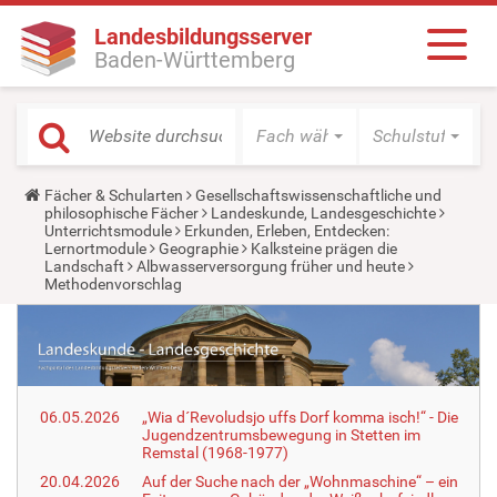
Landesbildungsserver
Baden-Württemberg
Fach wählen
Schulstufe wäh
Y
Fächer & Schularten
Gesellschaftswissenschaftliche und
o
philosophische Fächer
Landeskunde, Landesgeschichte
u
Unterrichtsmodule
Erkunden, Erleben, Entdecken:
a
Lernortmodule
Geographie
Kalksteine prägen die
r
Landschaft
Albwasserversorgung früher und heute
e
Methodenvorschlag
h
e
r
e
:
06.05.2026
„Wia d´Revoludsjo uffs Dorf komma isch!“ - Die
Jugendzentrumsbewegung in Stetten im
Remstal (1968-1977)
20.04.2026
Auf der Suche nach der „Wohnmaschine“ – ein